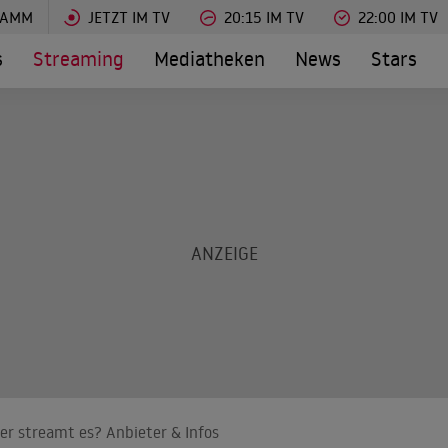
RAMM
JETZT IM TV
20:15 IM TV
22:00 IM TV
s
Streaming
Mediatheken
News
Stars
r streamt es? Anbieter & Infos