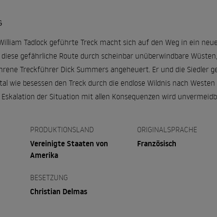
G
William Tadlock geführte Treck macht sich auf den Weg in ein neu
diese gefährliche Route durch scheinbar unüberwindbare Wüsten,
ahrene Treckführer Dick Summers angeheuert. Er und die Siedler g
utal wie besessen den Treck durch die endlose Wildnis nach Westen tr
Eskalation der Situation mit allen Konsequenzen wird unvermeidb
PRODUKTIONSLAND
ORIGINALSPRACHE
Vereinigte Staaten von
Französisch
Amerika
BESETZUNG
Christian Delmas