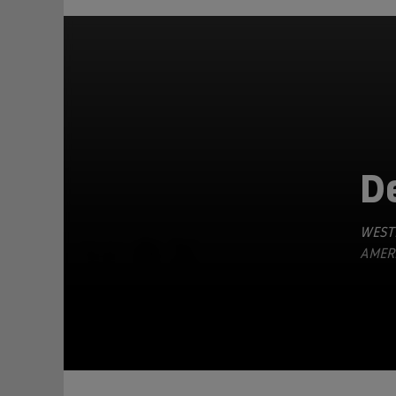
D
WEST
TEILEN
AMERI