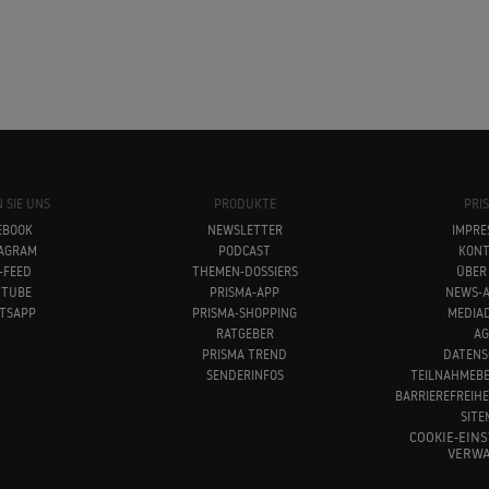
 SIE UNS
PRODUKTE
PRI
EBOOK
NEWSLETTER
IMPRE
TAGRAM
PODCAST
KONT
-FEED
THEMEN-DOSSIERS
ÜBER
UTUBE
PRISMA-APP
NEWS-A
TSAPP
PRISMA-SHOPPING
MEDIA
RATGEBER
AG
PRISMA TREND
DATENS
SENDERINFOS
TEILNAHMEB
BARRIEREFREIH
SITE
COOKIE-EIN
VERWA