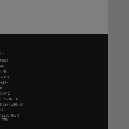
SMA
SSUM
AKT
 UNS
RCHIV
DATEN
B
CHUTZ
EDINGUNGEN
EITSERKLÄRUNG
MAP
STELLUNGEN
LTEN