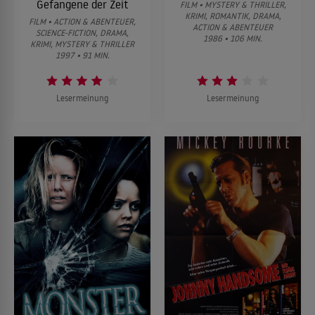
Gefangene der Zeit
FILM • MYSTERY & THRILLER,
KRIMI, ROMANTIK, DRAMA,
FILM • ACTION & ABENTEUER,
ACTION & ABENTEUER
SCIENCE-FICTION, DRAMA,
1986 • 106 MIN.
KRIMI, MYSTERY & THRILLER
1997 • 91 MIN.
Lesermeinung
Lesermeinung