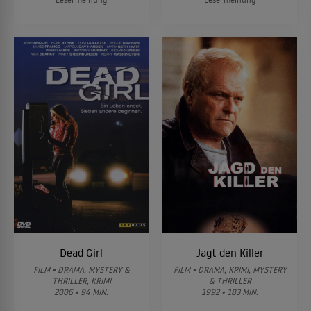
Dead Girl
Jagt den Killer
FILM • DRAMA, MYSTERY &
FILM • DRAMA, KRIMI, MYSTERY
THRILLER, KRIMI
& THRILLER
2006 • 94 MIN.
1992 • 183 MIN.