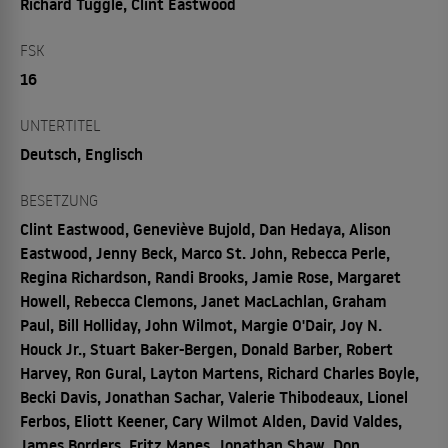
Richard Tuggle, Clint Eastwood
FSK
16
UNTERTITEL
Deutsch, Englisch
BESETZUNG
Clint Eastwood, Geneviève Bujold, Dan Hedaya, Alison
Eastwood, Jenny Beck, Marco St. John, Rebecca Perle,
Regina Richardson, Randi Brooks, Jamie Rose, Margaret
Howell, Rebecca Clemons, Janet MacLachlan, Graham
Paul, Bill Holliday, John Wilmot, Margie O'Dair, Joy N.
Houck Jr., Stuart Baker-Bergen, Donald Barber, Robert
Harvey, Ron Gural, Layton Martens, Richard Charles Boyle,
Becki Davis, Jonathan Sachar, Valerie Thibodeaux, Lionel
Ferbos, Eliott Keener, Cary Wilmot Alden, David Valdes,
James Borders, Fritz Manes, Jonathan Shaw, Don