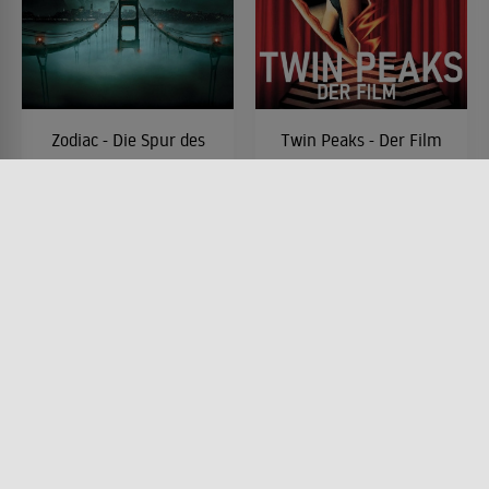
Zodiac - Die Spur des
Twin Peaks - Der Film
Killers
FILM • HORROR, DRAMA,
MYSTERY & THRILLER
FILM • KRIMI, MYSTERY &
1992 • 129 MIN.
THRILLER, DRAMA
2007 • 157 MIN.
Lesermeinung
Lesermeinung