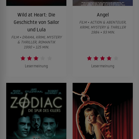
Wild at Heart: Die
Angel
Geschichte von Sailor
FILM • ACTION & ABENTEUER,
KRIMI, MYSTERY & THRILLER
und Lula
1984 • 93 MIN.
FILM • DRAMA, KRIMI, MYSTERY
& THRILLER, ROMANTIK
1990 • 125 MIN.
Lesermeinung
Lesermeinung