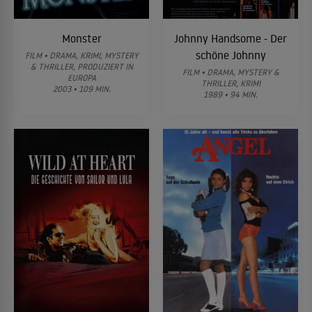
Monster
Johnny Handsome - Der
schöne Johnny
FILM • DRAMA, KRIMI, MYSTERY
& THRILLER, PRODUZIERT IN
FILM • DRAMA, MYSTERY &
EUROPA
THRILLER, KRIMI
2003 • 109 MIN.
1989 • 94 MIN.