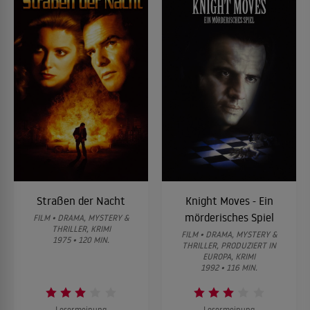
Straßen der Nacht
Knight Moves - Ein
mörderisches Spiel
FILM • DRAMA, MYSTERY &
THRILLER, KRIMI
FILM • DRAMA, MYSTERY &
1975 • 120 MIN.
THRILLER, PRODUZIERT IN
EUROPA, KRIMI
1992 • 116 MIN.
Lesermeinung
Lesermeinung