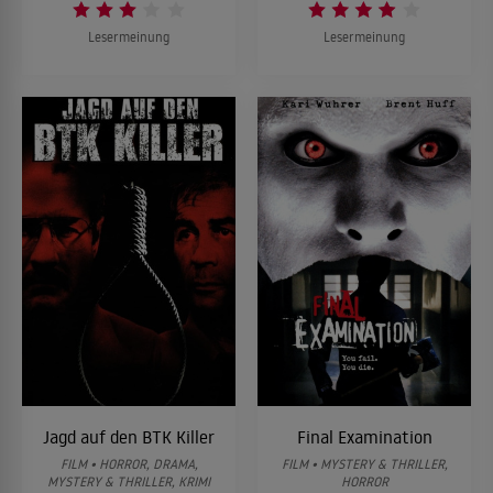
Lesermeinung
Lesermeinung
Jagd auf den BTK Killer
Final Examination
FILM • HORROR, DRAMA,
FILM • MYSTERY & THRILLER,
MYSTERY & THRILLER, KRIMI
HORROR