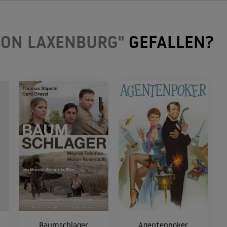
VON LAXENBURG"
GEFALLEN?
Baumschlager
Agentenpoker