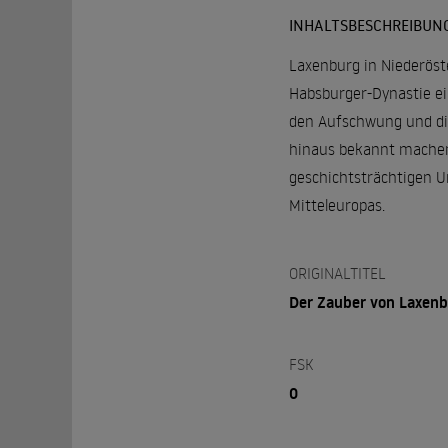
INHALTSBESCHREIBUN
Laxenburg in Niederöst
Habsburger-Dynastie ei
den Aufschwung und die
hinaus bekannt machen.
geschichtsträchtigen Um
Mitteleuropas.
ORIGINALTITEL
Der Zauber von Laxen
FSK
0