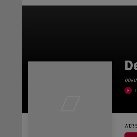
D
DOKU
T
WER 