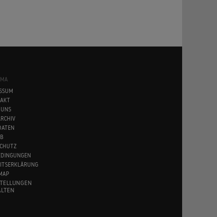
SMA
SSUM
AKT
 UNS
RCHIV
DATEN
B
CHUTZ
EDINGUNGEN
EITSERKLÄRUNG
MAP
STELLUNGEN
LTEN