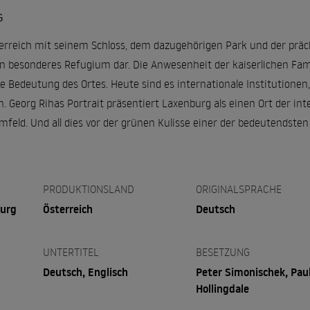
G
erreich mit seinem Schloss, dem dazugehörigen Park und der prächt
n besonderes Refugium dar. Die Anwesenheit der kaiserlichen Fami
 Bedeutung des Ortes. Heute sind es internationale Institutionen,
 Georg Rihas Portrait präsentiert Laxenburg als einen Ort der in
feld. Und all dies vor der grünen Kulisse einer der bedeutendste
PRODUKTIONSLAND
ORIGINALSPRACHE
burg
Österreich
Deutsch
UNTERTITEL
BESETZUNG
Deutsch, Englisch
Peter Simonischek, Pau
Hollingdale