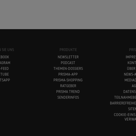
 SIE UNS
PRODUKTE
PRI
EBOOK
NEWSLETTER
IMPRE
TAGRAM
PODCAST
KONT
-FEED
THEMEN-DOSSIERS
ÜBER
UTUBE
PRISMA-APP
NEWS-A
TSAPP
PRISMA-SHOPPING
MEDIA
RATGEBER
AG
PRISMA TREND
DATENS
SENDERINFOS
TEILNAHMEB
BARRIEREFREIH
SITE
COOKIE-EIN
VERWA