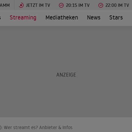
RAMM
JETZT IM TV
20:15 IM TV
22:00 IM TV
s
Streaming
Mediatheken
News
Stars
): Wer streamt es? Anbieter & Infos