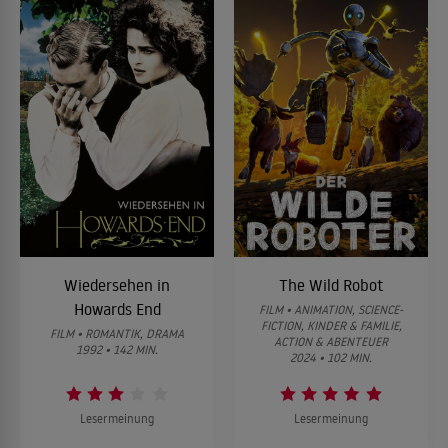
Wiedersehen in
The Wild Robot
Howards End
FILM • ANIMATION, SCIENCE-
FICTION, KINDER & FAMILIE,
FILM • ROMANTIK, DRAMA
ACTION & ABENTEUER
1992 • 142 MIN.
2024 • 102 MIN.
Lesermeinung
Lesermeinung