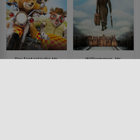
Der fantastische Mr.
Willkommen, Mr.
Fox
Chance
FILM • ANIMATION, KINDER &
FILM • KOMÖDIEN, DRAMA
FAMILIE, KOMÖDIEN, KRIMI,
1979 • 130 MIN.
DRAMA
2009 • 87 MIN.
Lesermeinung
Lesermeinung