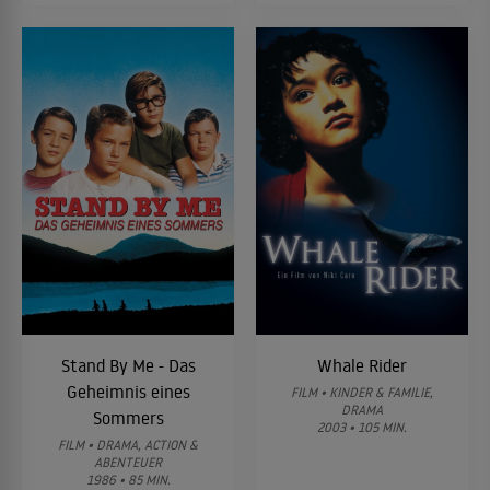
Stand By Me - Das
Whale Rider
Geheimnis eines
FILM • KINDER & FAMILIE,
DRAMA
Sommers
2003 • 105 MIN.
FILM • DRAMA, ACTION &
ABENTEUER
1986 • 85 MIN.