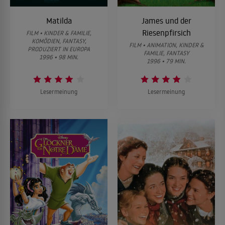
Matilda
James und der
Riesenpfirsich
FILM • KINDER & FAMILIE,
KOMÖDIEN, FANTASY,
FILM • ANIMATION, KINDER &
PRODUZIERT IN EUROPA
FAMILIE, FANTASY
1996 • 98 MIN.
1996 • 79 MIN.
Lesermeinung
Lesermeinung