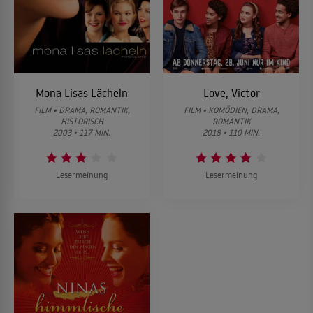
Mona Lisas Lächeln
Love, Victor
FILM • DRAMA, ROMANTIK,
FILM • KOMÖDIEN, DRAMA,
HISTORISCH
ROMANTIK
2003 • 117 MIN.
2018 • 110 MIN.
Lesermeinung
Lesermeinung