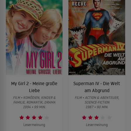
My Girl 2 - Meine große
Superman IV - Die Welt
Liebe
am Abgrund
FILM • KOMÖDIEN, KINDER &
FILM • ACTION & ABENTEUER,
FAMILIE, ROMANTIK, DRAMA
SCIENCE-FICTION
1994 • 99 MIN.
1987 • 90 MIN.
Lesermeinung
Lesermeinung