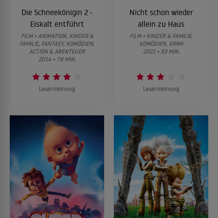
Die Schneekönigin 2 -
Nicht schon wieder
Eiskalt entführt
allein zu Haus
FILM • ANIMATION, KINDER &
FILM • KINDER & FAMILIE,
FAMILIE, FANTASY, KOMÖDIEN,
KOMÖDIEN, KRIMI
ACTION & ABENTEUER
2021 • 93 MIN.
2014 • 78 MIN.
Lesermeinung
Lesermeinung