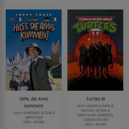
Hilfe, die Amis
Turtles III
kommen!
FILM • KINDER & FAMILIE,
FANTASY, ACTION &
FILM • KOMÖDIEN, ACTION &
ABENTEUER, KOMÖDIEN,
ABENTEUER
SCIENCE-FICTION
1985 • 95 MIN.
1993 • 96 MIN.