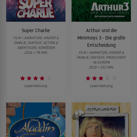
Super Charlie
Arthur und die
Minimoys 3 - Die große
FILM • ANIMATION, KINDER &
FAMILIE, FANTASY, ACTION &
Entscheidung
ABENTEUER, KOMÖDIEN
2024 • 78 MIN.
FILM • ANIMATION, KINDER &
FAMILIE, FANTASY, PRODUZIERT
IN EUROPA
2010 • 101 MIN.
Lesermeinung
Lesermeinung