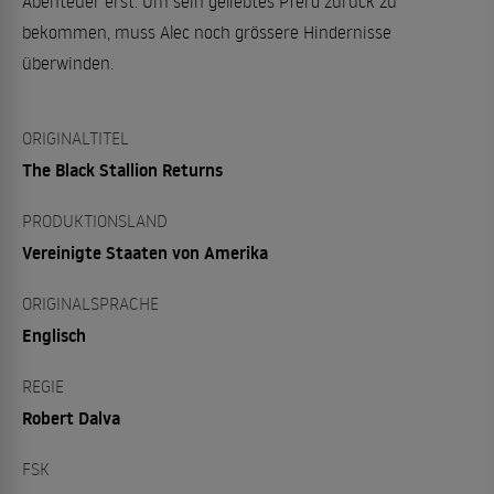
Abenteuer erst. Um sein geliebtes Pferd zurück zu
bekommen, muss Alec noch grössere Hindernisse
überwinden.
ORIGINALTITEL
The Black Stallion Returns
PRODUKTIONSLAND
Vereinigte Staaten von Amerika
ORIGINALSPRACHE
Englisch
REGIE
Robert Dalva
FSK