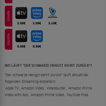
LEIHEN
3.99€
3.99€
3.49€
KAUFEN
9.99€
9.99€
WO LÄUFT "DER SCHWARZE HENGST KEHRT ZURÜCK"?
"Der schwarze Hengst kehrt zurück" läuft aktuell bei
folgenden Streaming-Anbietern:
Apple TV
,
Amazon Video
,
Videobuster
,
Amazon Prime
Video with Ads
,
Amazon Prime Video
,
YouTube Free
.