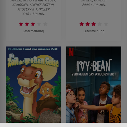
FAMILIE, ACTION & ABENTEUER,
FAMILIE, FANTASY
KOMÖDIEN, SCIENCE-FICTION,
2006 • 108 MIN.
MYSTERY & THRILLER
2018 • 118 MIN.
Lesermeinung
Lesermeinung