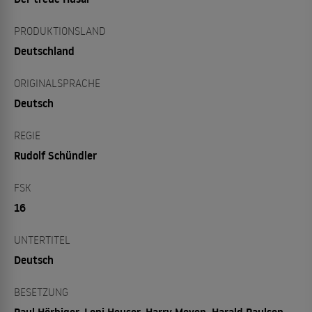
PRODUKTIONSLAND
Deutschland
ORIGINALSPRACHE
Deutsch
REGIE
Rudolf Schündler
FSK
16
UNTERTITEL
Deutsch
BESETZUNG
Paul Hörbiger, Loni Heuser, Harry Meyen, Harald Paulsen,