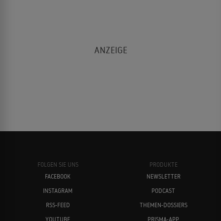
FOLGEN SIE UNS
PRODUKTE
FACEBOOK
NEWSLETTER
INSTAGRAM
PODCAST
RSS-FEED
THEMEN-DOSSIERS
YOUTUBE
PRISMA-APP