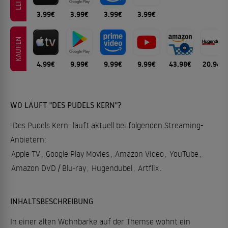
3.99€
3.99€
3.99€
3.99€
KAUFEN
4.99€
9.99€
9.99€
9.99€
43.98€
20.94€
WO LÄUFT "DES PUDELS KERN"?
"Des Pudels Kern" läuft aktuell bei folgenden Streaming-
Anbietern:
Apple TV
,
Google Play Movies
,
Amazon Video
,
YouTube
,
Amazon DVD / Blu-ray
,
Hugendubel
,
Artflix
.
INHALTSBESCHREIBUNG
In einer alten Wohnbarke auf der Themse wohnt ein