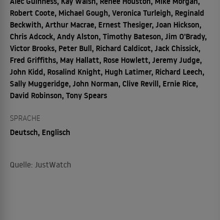
Alec Guinness, Kay Walsh, Renée Houston, Mike Morgan,
Robert Coote, Michael Gough, Veronica Turleigh, Reginald
Beckwith, Arthur Macrae, Ernest Thesiger, Joan Hickson,
Chris Adcock, Andy Alston, Timothy Bateson, Jim O'Brady,
Victor Brooks, Peter Bull, Richard Caldicot, Jack Chissick,
Fred Griffiths, May Hallatt, Rose Howlett, Jeremy Judge,
John Kidd, Rosalind Knight, Hugh Latimer, Richard Leech,
Sally Muggeridge, John Norman, Clive Revill, Ernie Rice,
David Robinson, Tony Spears
SPRACHE
Deutsch, Englisch
Quelle: JustWatch