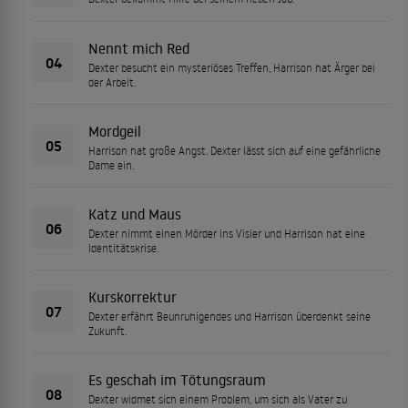
Nennt mich Red
04
Dexter besucht ein mysteriöses Treffen, Harrison hat Ärger bei
der Arbeit.
Mordgeil
05
Harrison hat große Angst. Dexter lässt sich auf eine gefährliche
Dame ein.
Katz und Maus
06
Dexter nimmt einen Mörder ins Visier und Harrison hat eine
Identitätskrise.
Kurskorrektur
07
Dexter erfährt Beunruhigendes und Harrison überdenkt seine
Zukunft.
Es geschah im Tötungsraum
08
Dexter widmet sich einem Problem, um sich als Vater zu