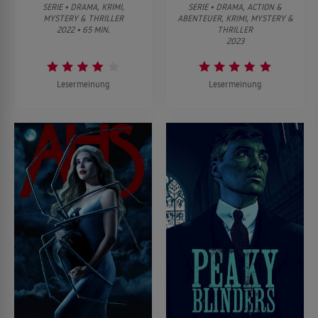
SERIE • DRAMA, KRIMI,
SERIE • DRAMA, ACTION &
MYSTERY & THRILLER
ABENTEUER, KRIMI, MYSTERY &
2022 • 65 MIN.
THRILLER
2023
Lesermeinung
Lesermeinung