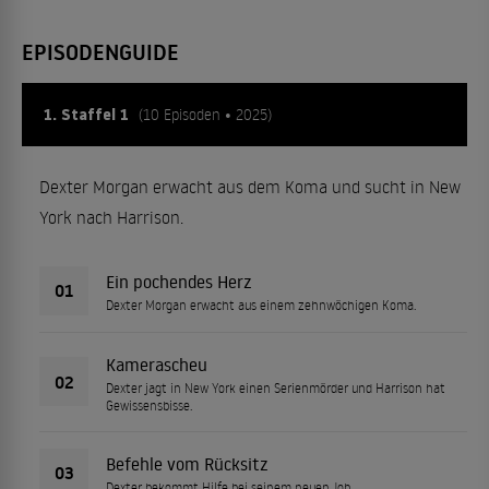
EPISODENGUIDE
1. Staffel 1
(10 Episoden • 2025)
Dexter Morgan erwacht aus dem Koma und sucht in New
York nach Harrison.
Ein pochendes Herz
01
Dexter Morgan erwacht aus einem zehnwöchigen Koma.
Kamerascheu
02
Dexter jagt in New York einen Serienmörder und Harrison hat
Gewissensbisse.
Befehle vom Rücksitz
03
Dexter bekommt Hilfe bei seinem neuen Job.