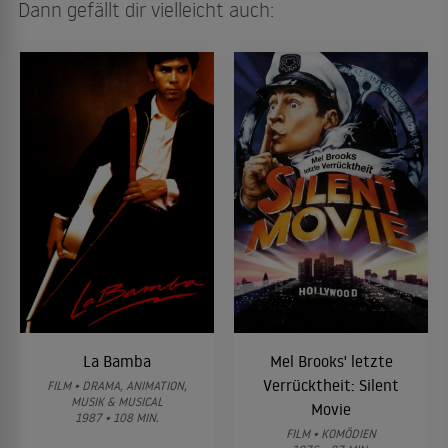
Dann gefällt dir vielleicht auch:
La Bamba
Mel Brooks' letzte
Verrücktheit: Silent
FILM • DRAMA, ANIMATION,
MUSIK & MUSICAL
Movie
1987 • 108 MIN.
FILM • KOMÖDIEN