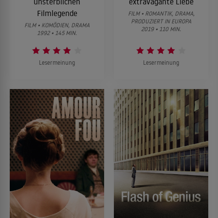
unsterblichen
extravagante Liebe
Filmlegende
FILM • ROMANTIK, DRAMA,
PRODUZIERT IN EUROPA
FILM • KOMÖDIEN, DRAMA
2019 • 110 MIN.
1992 • 145 MIN.
Lesermeinung
Lesermeinung