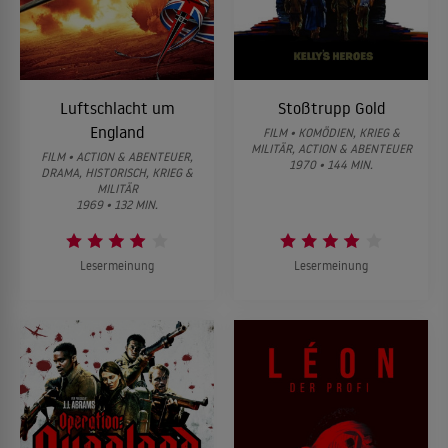
Luftschlacht um
Stoßtrupp Gold
England
FILM • KOMÖDIEN, KRIEG &
MILITÄR, ACTION & ABENTEUER
FILM • ACTION & ABENTEUER,
1970 • 144 MIN.
DRAMA, HISTORISCH, KRIEG &
MILITÄR
1969 • 132 MIN.
Lesermeinung
Lesermeinung