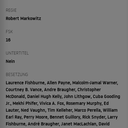
REGIE
Robert Markowitz
FSK
16
UNTERTITEL
Nein
BESETZUNG
Laurence Fishburne, Allen Payne, Malcolm-Jamal Warner,
Courtney B. Vance, Andre Braugher, Christopher
McDonald, Daniel Hugh Kelly, John Lithgow, Cuba Gooding
Jr., Mekhi Phifer, Vivica A. Fox, Rosemary Murphy, Ed
Lauter, Ned Vaughn, Tim Kelleher, Marco Perella, William
Earl Ray, Perry Moore, Bennet Guillory, Rick Snyder, Larry
Fishburne, André Braugher, Janet MacLachlan, David