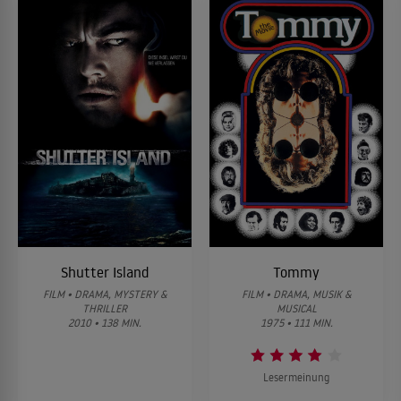
Shutter Island
Tommy
FILM • DRAMA, MYSTERY &
FILM • DRAMA, MUSIK &
THRILLER
MUSICAL
2010 • 138 MIN.
1975 • 111 MIN.
Lesermeinung