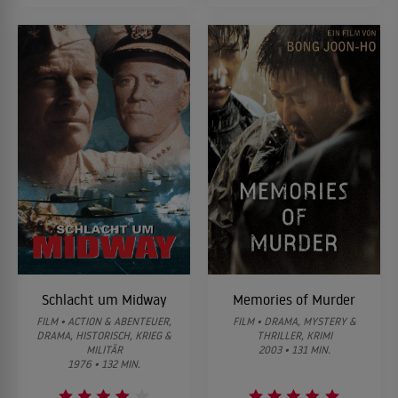
Schlacht um Midway
Memories of Murder
FILM • ACTION & ABENTEUER,
FILM • DRAMA, MYSTERY &
DRAMA, HISTORISCH, KRIEG &
THRILLER, KRIMI
MILITÄR
2003 • 131 MIN.
1976 • 132 MIN.