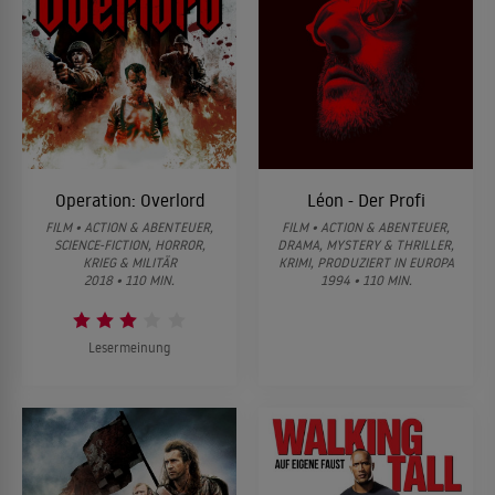
Operation: Overlord
Léon - Der Profi
FILM • ACTION & ABENTEUER,
FILM • ACTION & ABENTEUER,
SCIENCE-FICTION, HORROR,
DRAMA, MYSTERY & THRILLER,
KRIEG & MILITÄR
KRIMI, PRODUZIERT IN EUROPA
2018 • 110 MIN.
1994 • 110 MIN.
Lesermeinung