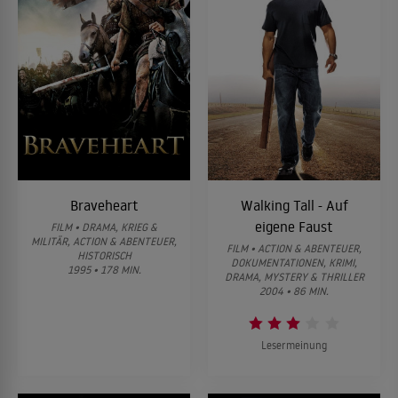
Braveheart
Walking Tall - Auf
eigene Faust
FILM • DRAMA, KRIEG &
MILITÄR, ACTION & ABENTEUER,
FILM • ACTION & ABENTEUER,
HISTORISCH
DOKUMENTATIONEN, KRIMI,
1995 • 178 MIN.
DRAMA, MYSTERY & THRILLER
2004 • 86 MIN.
Lesermeinung