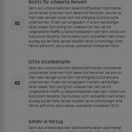
Nichts für schwache Nerven!
Sechs aus unterschiedlichen Gesellschaftskreisen stammende
und einander scheinbar nicht bekannte Menschen, die alle vor
mehr oder weniger kurzer Zeit mal erfolglose Suizidversuche
01
unternahmen, finden sich eingesperrt in einem weitläufigen
Keller wieder. Dort zwingt ein unbekannter Herr sie mit
vorgehaltener Waffe zu Selbstmordspielen nach dem Vorbild von
Russischem Roulette. Cop Murdock sucht verzweifelt nach einem
Ausweg aus der Falle, derweil draußen seine Juniorkollegin eine
Fährte aufnimmt, die zu etwas unerwartet Komplexem führt.
Echte Einzelkämpfer
Sechs aus unterschiedlichen Gesellschaftskreisen stammende
und einander scheinbar nicht bekannte Menschen, die alle vor
mehr oder weniger kurzer Zeit mal erfolglose Suizidversuche
02
unternahmen, finden sich eingesperrt in einem weitläufigen
Keller wieder. Dort zwingt ein unbekannter Herr sie mit
vorgehaltener Waffe zu Selbstmordspielen nach dem Vorbild von
Russischem Roulette. Cop Murdock sucht verzweifelt nach einem
Ausweg aus der Falle, derweil draußen seine Juniorkollegin eine
Fährte aufnimmt, die zu etwas unerwartet Komplexem führt.
Gefahr in Verzug
Sechs aus unterschiedlichen Gesellschaftskreisen stammende