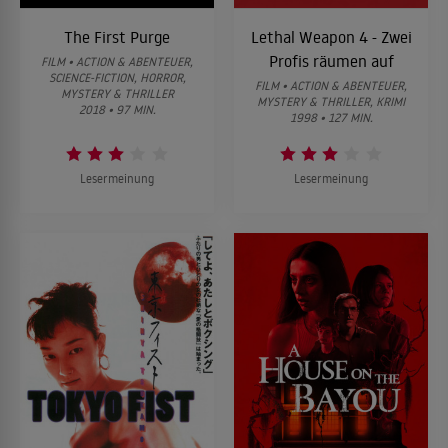
Schlankheitskur mit Folgen
The First Purge
Lethal Weapon 4 - Zwei
Sechs aus unterschiedlichen Gesellschaftskreisen stammende
Profis räumen auf
FILM • ACTION & ABENTEUER,
und einander scheinbar nicht bekannte Menschen, die alle vor
SCIENCE-FICTION, HORROR,
mehr oder weniger kurzer Zeit mal erfolglose Suizidversuche
FILM • ACTION & ABENTEUER,
MYSTERY & THRILLER
05
unternahmen, finden sich eingesperrt in einem weitläufigen
MYSTERY & THRILLER, KRIMI
2018 • 97 MIN.
Keller wieder. Dort zwingt ein unbekannter Herr sie mit
1998 • 127 MIN.
vorgehaltener Waffe zu Selbstmordspielen nach dem Vorbild von
Russischem Roulette. Cop Murdock sucht verzweifelt nach einem
Ausweg aus der Falle, derweil draußen seine Juniorkollegin eine
Lesermeinung
Lesermeinung
Fährte aufnimmt, die zu etwas unerwartet Komplexem führt.
Das perfekte Gesicht
Sechs aus unterschiedlichen Gesellschaftskreisen stammende
und einander scheinbar nicht bekannte Menschen, die alle vor
mehr oder weniger kurzer Zeit mal erfolglose Suizidversuche
06
unternahmen, finden sich eingesperrt in einem weitläufigen
Keller wieder. Dort zwingt ein unbekannter Herr sie mit
vorgehaltener Waffe zu Selbstmordspielen nach dem Vorbild von
Russischem Roulette. Cop Murdock sucht verzweifelt nach einem
Ausweg aus der Falle, derweil draußen seine Juniorkollegin eine
Fährte aufnimmt, die zu etwas unerwartet Komplexem führt.
Fruchtsäure und Schlangengift