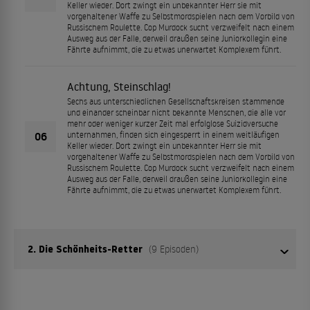
Keller wieder. Dort zwingt ein unbekannter Herr sie mit
vorgehaltener Waffe zu Selbstmordspielen nach dem Vorbild von
Russischem Roulette. Cop Murdock sucht verzweifelt nach einem
Ausweg aus der Falle, derweil draußen seine Juniorkollegin eine
Fährte aufnimmt, die zu etwas unerwartet Komplexem führt.
Achtung, Steinschlag!
Sechs aus unterschiedlichen Gesellschaftskreisen stammende
und einander scheinbar nicht bekannte Menschen, die alle vor
mehr oder weniger kurzer Zeit mal erfolglose Suizidversuche
06
unternahmen, finden sich eingesperrt in einem weitläufigen
Keller wieder. Dort zwingt ein unbekannter Herr sie mit
vorgehaltener Waffe zu Selbstmordspielen nach dem Vorbild von
Russischem Roulette. Cop Murdock sucht verzweifelt nach einem
Ausweg aus der Falle, derweil draußen seine Juniorkollegin eine
Fährte aufnimmt, die zu etwas unerwartet Komplexem führt.
2. Die Schönheits-Retter
(9 Episoden)
Sechs aus unterschiedlichen Gesellschaftskreisen