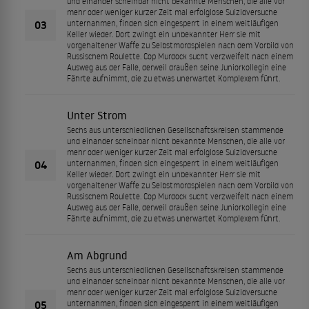
und einander scheinbar nicht bekannte Menschen, die alle vor
mehr oder weniger kurzer Zeit mal erfolglose Suizidversuche
03
unternahmen, finden sich eingesperrt in einem weitläufigen
Keller wieder. Dort zwingt ein unbekannter Herr sie mit
vorgehaltener Waffe zu Selbstmordspielen nach dem Vorbild von
Russischem Roulette. Cop Murdock sucht verzweifelt nach einem
Ausweg aus der Falle, derweil draußen seine Juniorkollegin eine
Fährte aufnimmt, die zu etwas unerwartet Komplexem führt.
Unter Strom
Sechs aus unterschiedlichen Gesellschaftskreisen stammende
und einander scheinbar nicht bekannte Menschen, die alle vor
mehr oder weniger kurzer Zeit mal erfolglose Suizidversuche
04
unternahmen, finden sich eingesperrt in einem weitläufigen
Keller wieder. Dort zwingt ein unbekannter Herr sie mit
vorgehaltener Waffe zu Selbstmordspielen nach dem Vorbild von
Russischem Roulette. Cop Murdock sucht verzweifelt nach einem
Ausweg aus der Falle, derweil draußen seine Juniorkollegin eine
Fährte aufnimmt, die zu etwas unerwartet Komplexem führt.
Am Abgrund
Sechs aus unterschiedlichen Gesellschaftskreisen stammende
und einander scheinbar nicht bekannte Menschen, die alle vor
mehr oder weniger kurzer Zeit mal erfolglose Suizidversuche
05
unternahmen, finden sich eingesperrt in einem weitläufigen