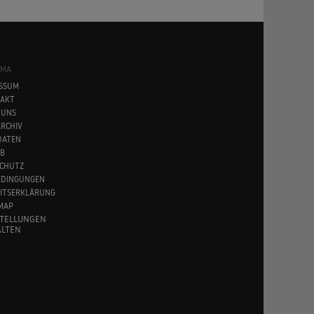
SMA
SSUM
AKT
 UNS
RCHIV
DATEN
B
CHUTZ
EDINGUNGEN
EITSERKLÄRUNG
MAP
STELLUNGEN
LTEN