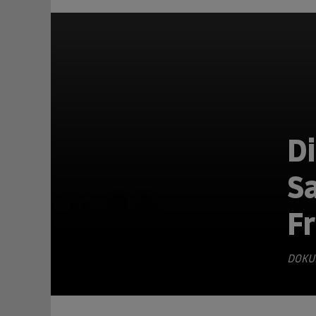
Di
Sa
TEILEN
F
DOKU