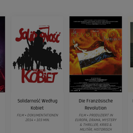
Solidarność Według
Die Französische
Kobiet
Revolution
FILM • DOKUMENTATIONEN
FILM • PRODUZIERT IN
2014 • 103 MIN.
EUROPA, DRAMA, MYSTERY
& THRILLER, KRIEG &
MILITÄR, HISTORISCH