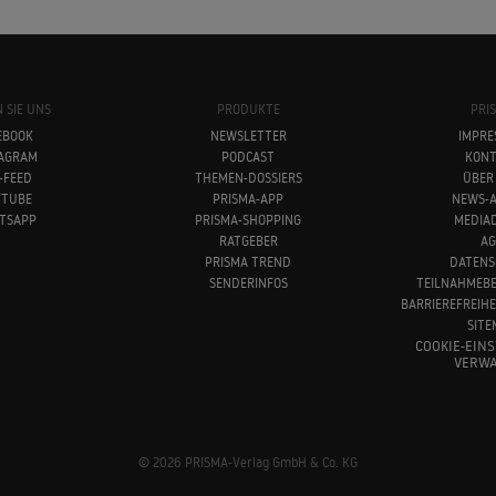
 SIE UNS
PRODUKTE
PRI
EBOOK
NEWSLETTER
IMPRE
TAGRAM
PODCAST
KONT
-FEED
THEMEN-DOSSIERS
ÜBER
UTUBE
PRISMA-APP
NEWS-A
TSAPP
PRISMA-SHOPPING
MEDIA
RATGEBER
AG
PRISMA TREND
DATENS
SENDERINFOS
TEILNAHMEB
BARRIEREFREIH
SITE
COOKIE-EIN
VERWA
© 2026 PRISMA-Verlag GmbH & Co. KG