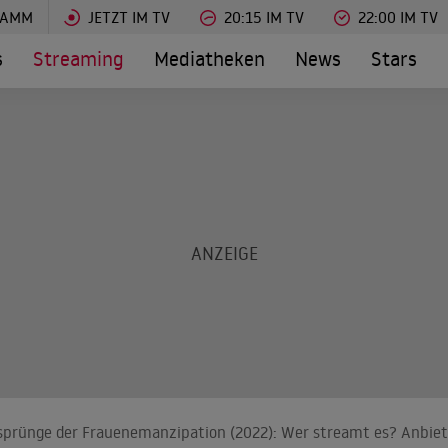
RAMM
JETZT IM TV
20:15 IM TV
22:00 IM TV
s
Streaming
Mediatheken
News
Stars
rsprünge der Frauenemanzipation (2022): Wer streamt es? Anbiet