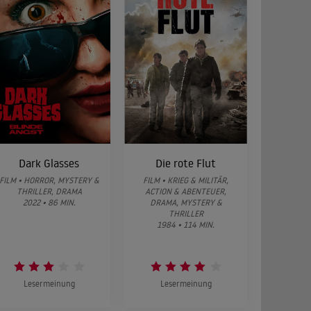
Dark Glasses
Die rote Flut
FILM • HORROR, MYSTERY &
FILM • KRIEG & MILITÄR,
THRILLER, DRAMA
ACTION & ABENTEUER,
2022 • 86 MIN.
DRAMA, MYSTERY &
THRILLER
1984 • 114 MIN.
Lesermeinung
Lesermeinung