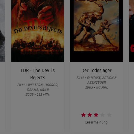
TDR - The Devil's
Der Todesjäger
Rejects
FILM • FANTASY, ACTION &
ABENTEUER
FILM • WESTERN, HORROR,
1983 • 80 MIN.
DRAMA, KRIMI
2005 • 111 MIN.
Lesermeinung