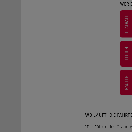
WER S
FLATRATE
LEIHEN
KAUFEN
WO LÄUFT "DIE FÄHRT
"Die Fährte des Grauens