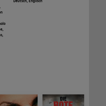
Deutsch, Englisch
,
on
nolo
e,
o,
g