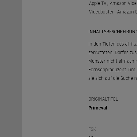
Apple TV
,
Amazon Vide
Videobuster
,
Amazon D
INHALTSBESCHREIBUN
In den Tiefen des afrik
zerrütteten, Dorfes zu
Monster nicht einfach n
Fernsehproduzent Tim, 
sie sich auf die Suche
ORIGINALTITEL
Primeval
FSK