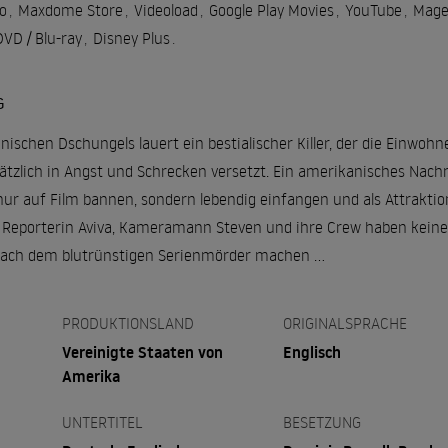
o
,
Maxdome Store
,
Videoload
,
Google Play Movies
,
YouTube
,
Mage
VD / Blu-ray
,
Disney Plus
.
G
anischen Dschungels lauert ein bestialischer Killer, der die Einwoh
sätzlich in Angst und Schrecken versetzt. Ein amerikanisches Na
ur auf Film bannen, sondern lebendig einfangen und als Attraktio
Reporterin Aviva, Kameramann Steven und ihre Crew haben keine A
 nach dem blutrünstigen Serienmörder machen …
PRODUKTIONSLAND
ORIGINALSPRACHE
Vereinigte Staaten von
Englisch
Amerika
UNTERTITEL
BESETZUNG