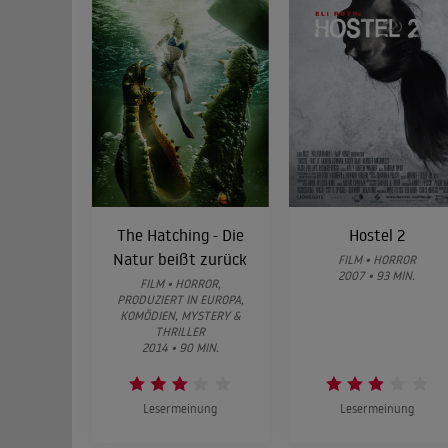
The Hatching - Die
Hostel 2
Natur beißt zurück
FILM • HORROR
2007 • 93 MIN.
FILM • HORROR,
PRODUZIERT IN EUROPA,
KOMÖDIEN, MYSTERY &
THRILLER
2014 • 90 MIN.
Lesermeinung
Lesermeinung