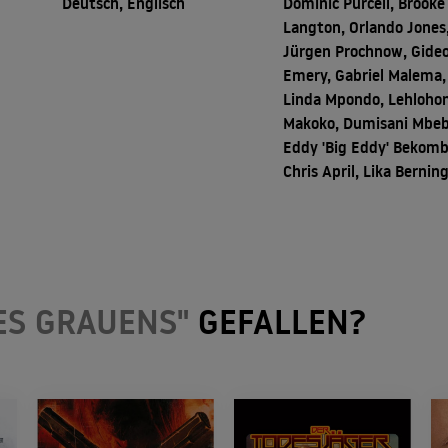
Deutsch, Englisch
Dominic Purcell, Brooke
Langton, Orlando Jones
Jürgen Prochnow, Gide
Emery, Gabriel Malema,
Linda Mpondo, Lehloho
Makoko, Dumisani Mbeb
Eddy 'Big Eddy' Bekomb
Chris April, Lika Bernin
ES GRAUENS"
GEFALLEN?