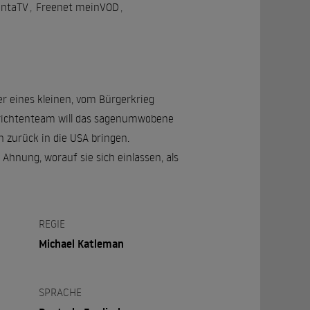
ntaTV
,
Freenet meinVOD
,
ner eines kleinen, vom Bürgerkrieg
chrichtenteam will das sagenumwobene
n zurück in die USA bringen.
hnung, worauf sie sich einlassen, als
REGIE
Michael Katleman
SPRACHE