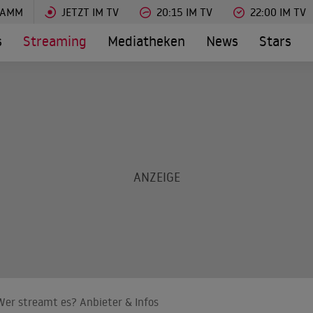
RAMM
JETZT IM TV
20:15 IM TV
22:00 IM TV
s
Streaming
Mediatheken
News
Stars
Wer streamt es? Anbieter & Infos