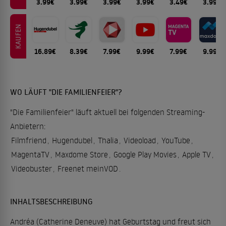
3.99€
3.99€
3.99€
3.99€
3.49€
3.99€
KAUFEN
16.89€
8.39€
7.99€
9.99€
7.99€
9.99€
WO LÄUFT "DIE FAMILIENFEIER"?
"Die Familienfeier" läuft aktuell bei folgenden Streaming-
Anbietern:
Filmfriend
,
Hugendubel
,
Thalia
,
Videoload
,
YouTube
,
MagentaTV
,
Maxdome Store
,
Google Play Movies
,
Apple TV
,
Videobuster
,
Freenet meinVOD
.
INHALTSBESCHREIBUNG
Andréa (Catherine Deneuve) hat Geburtstag und freut sich