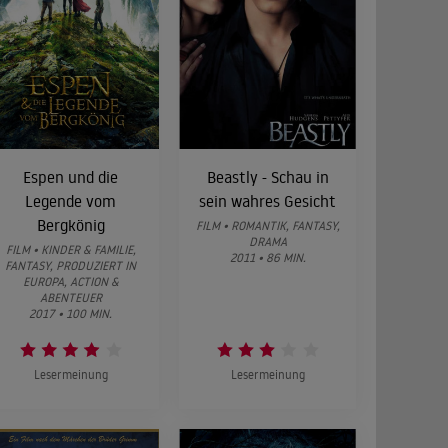
Espen und die
Beastly - Schau in
Legende vom
sein wahres Gesicht
Bergkönig
FILM • ROMANTIK, FANTASY,
DRAMA
FILM • KINDER & FAMILIE,
2011 • 86 MIN.
FANTASY, PRODUZIERT IN
EUROPA, ACTION &
ABENTEUER
2017 • 100 MIN.
Lesermeinung
Lesermeinung