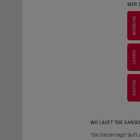
WER 
WERBUNG
LEIHEN
KAUFEN
WO LÄUFT "DIE GÄNS
"Die Gänsemagd" läuft 