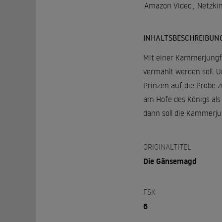
Amazon Video
,
Netzki
INHALTSBESCHREIBUN
Mit einer Kammerjungfe
vermählt werden soll. 
Prinzen auf die Probe z
am Hofe des Königs als
dann soll die Kammerjun
ORIGINALTITEL
Die Gänsemagd
FSK
6