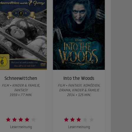
Schneewittchen
Into the Woods
FILM • KINDER & FAMILIE,
FILM • FANTASY, KOMÖDIEN,
FANTASY
DRAMA, KINDER & FAMILIE
1959 • 77 MIN.
2014 • 125 MIN.
Lesermeinung
Lesermeinung