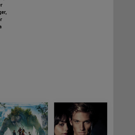
er
er,
r
a