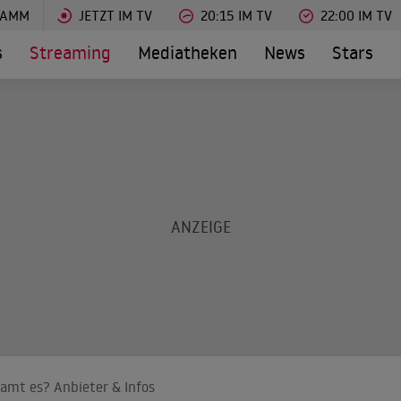
RAMM
JETZT IM TV
20:15 IM TV
22:00 IM TV
s
Streaming
Mediatheken
News
Stars
amt es? Anbieter & Infos