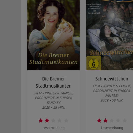
Die Bremer
Schneewittchen
Stadtmusikanten
FILM • KINDER & FAMILIE,
PRODUZIERT IN EUROPA,
FILM • KINDER & FAMILIE,
FANTASY
PRODUZIERT IN EUROPA,
2009 • 58 MIN.
FANTASY
2010 • 58 MIN.
Lesermeinung
Lesermeinung