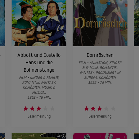
-
Abbott und Costello
Dornröschen
Hans und die
FILM • ANIMATION, KINDER
& FAMILIE, ROMANTIK,
Bohnenstange
FANTASY, PRODUZIERT IN
FILM • KINDER & FAMILIE,
EUROPA, KOMÖDIEN
ROMANTIK, FANTASY,
1959 • 75 MIN.
KOMÖDIEN, MUSIK &
MUSICAL
1952 • 78 MIN.
Lesermeinung
Lesermeinung