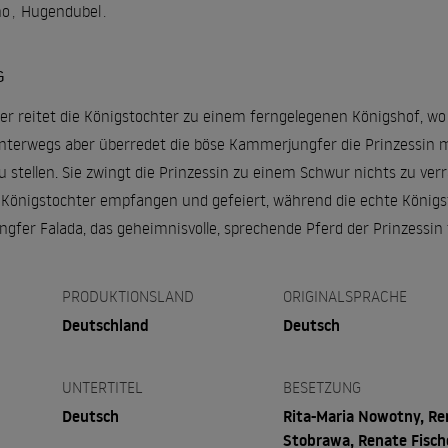
no
,
Hugendubel
.
G
r reitet die Königstochter zu einem ferngelegenen Königshof, wo
Unterwegs aber überredet die böse Kammerjungfer die Prinzessin m
u stellen. Sie zwingt die Prinzessin zu einem Schwur nichts zu v
 Königstochter empfangen und gefeiert, während die echte König
gfer Falada, das geheimnisvolle, sprechende Pferd der Prinzessin 
PRODUKTIONSLAND
ORIGINALSPRACHE
Deutschland
Deutsch
UNTERTITEL
BESETZUNG
Deutsch
Rita-Maria Nowotny, Re
Stobrawa, Renate Fisch