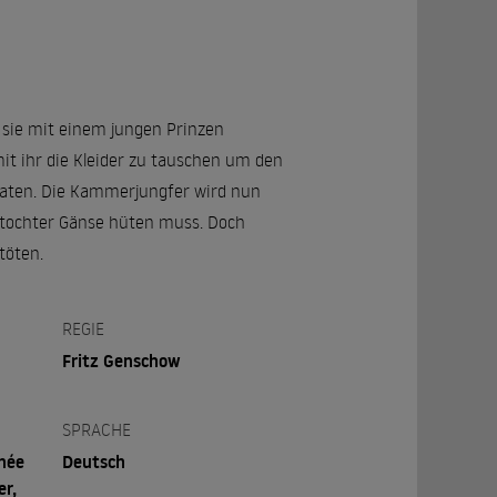
 sie mit einem jungen Prinzen
it ihr die Kleider zu tauschen um den
erraten. Die Kammerjungfer wird nun
stochter Gänse hüten muss. Doch
töten.
REGIE
Fritz Genschow
SPRACHE
née
Deutsch
er,