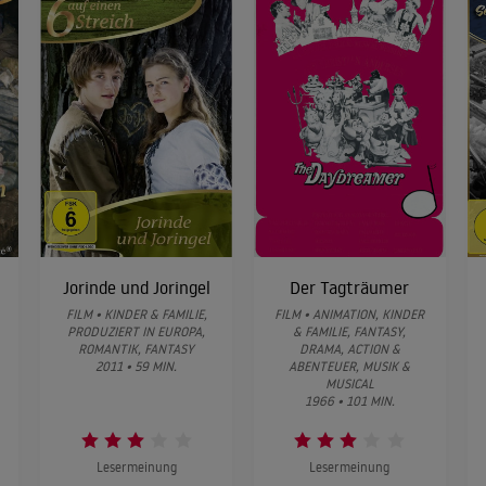
Jorinde und Joringel
Der Tagträumer
FILM • KINDER & FAMILIE,
FILM • ANIMATION, KINDER
PRODUZIERT IN EUROPA,
& FAMILIE, FANTASY,
ROMANTIK, FANTASY
DRAMA, ACTION &
2011 • 59 MIN.
ABENTEUER, MUSIK &
MUSICAL
1966 • 101 MIN.
Lesermeinung
Lesermeinung