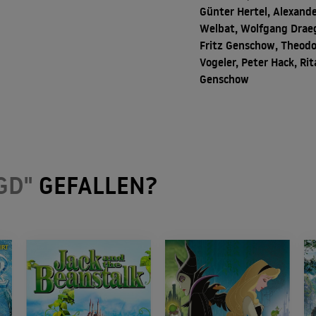
Günter Hertel, Alexand
Welbat, Wolfgang Draeg
Fritz Genschow, Theodo
Vogeler, Peter Hack, Rit
Genschow
GD"
GEFALLEN?