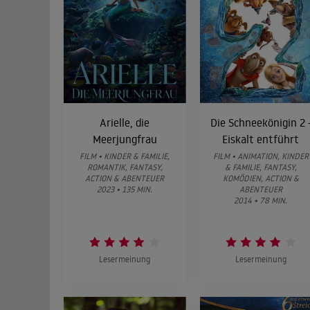
Arielle, die
Die Schneekönigin 2 
Meerjungfrau
Eiskalt entführt
FILM • KINDER & FAMILIE,
FILM • ANIMATION, KINDER
ROMANTIK, FANTASY,
& FAMILIE, FANTASY,
ACTION & ABENTEUER
KOMÖDIEN, ACTION &
2023 • 135 MIN.
ABENTEUER
2014 • 78 MIN.
Lesermeinung
Lesermeinung