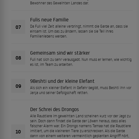
Bewohner des Geweihten Landes dar.
Fulis neue Familie
07
Da Fuli viel Zeit alleine verbringt, nimmt die Garde an, dass sie
einsam ist. Um das zu ändern, lassen sie sie Teil ihres
Familienlebens werden.
Gemeinsam sind wir stärker
08
Fuli hat sich zu sehr verausgabt. Nun muss er lernen, wie wichtig
es ist, im Team zu arbeiten.
9Beshti und der kleine Elefant
09
Als sich ein kleiner Elefant in Gefahr begibt, muss Beshti ihn vor
Janja und seiner Gefolgschaft retten.
Der Schrei des Drongos
Alle Raubtiere im geweihten Land scheinen kurz vor der Jagd zu
sein. Doch dann findet die Garde der Löwen heraus, dass alles
falscher Alarm war. Ein Drongo namens Tamaa hat die Raubtiere
10
imitiert, um die kleineren Tiere zu erschrecken. Als die Garde
dann von einem weiteren vermeintlich geplanten Angriff hört,