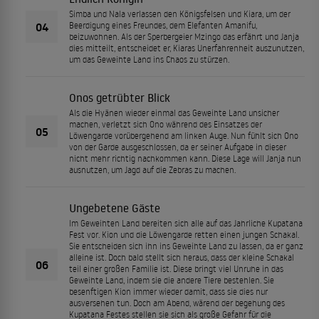
Simba und Nala verlassen den Königsfelsen und Kiara, um der
04
Beerdigung eines Freundes, dem Elefanten Amanifu,
beizuwohnen. Als der Sperbergeier Mzingo das erfährt und Janja
dies mitteilt, entscheidet er, Kiaras Unerfahrenheit auszunutzen,
um das Geweihte Land ins Chaos zu stürzen.
Onos getrübter Blick
Als die Hyänen wieder einmal das Geweihte Land unsicher
machen, verletzt sich Ono während des Einsatzes der
05
Löwengarde vorübergehend am linken Auge. Nun fühlt sich Ono
von der Garde ausgeschlossen, da er seiner Aufgabe in dieser
nicht mehr richtig nachkommen kann. Diese Lage will Janja nun
ausnutzen, um Jagd auf die Zebras zu machen.
Ungebetene Gäste
Im Geweihten Land bereiten sich alle auf das Jahrliche Kupatana
Fest vor. Kion und die Löwengarde retten einen jungen Schakal.
Sie entscheiden sich ihn ins Geweihte Land zu lassen, da er ganz
alleine ist. Doch bald stellt sich heraus, dass der kleine Schakal
06
teil einer großen Familie ist. Diese bringt viel Unruhe in das
Geweihte Land, indem sie die andere Tiere bestehlen. Sie
besenftigen Kion immer wieder damit, dass sie dies nur
ausversehen tun. Doch am Abend, wärend der begehung des
Kupatana Festes stellen sie sich als große Gefahr für die