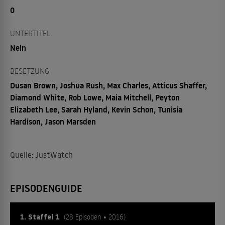
0
UNTERTITEL
Nein
BESETZUNG
Dusan Brown, Joshua Rush, Max Charles, Atticus Shaffer,
Diamond White, Rob Lowe, Maia Mitchell, Peyton
Elizabeth Lee, Sarah Hyland, Kevin Schon, Tunisia
Hardison, Jason Marsden
Quelle: JustWatch
EPISODENGUIDE
1. Staffel 1
(28 Episoden • 2016)