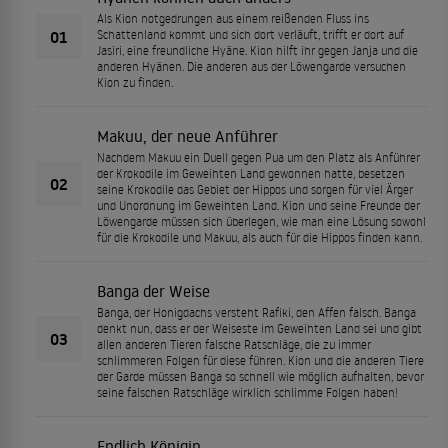
Als Kion notgedrungen aus einem reißenden Fluss ins
01
Schattenland kommt und sich dort verläuft, trifft er dort auf
Jasiri, eine freundliche Hyäne. Kion hilft ihr gegen Janja und die
anderen Hyänen. Die anderen aus der Löwengarde versuchen
Kion zu finden.
Makuu, der neue Anführer
Nachdem Makuu ein Duell gegen Pua um den Platz als Anführer
der Krokodile im Geweihten Land gewonnen hatte, besetzen
02
seine Krokodile das Gebiet der Hippos und sorgen für viel Ärger
und Unordnung im Geweihten Land. Kion und seine Freunde der
Löwengarde müssen sich überlegen, wie man eine Lösung sowohl
für die Krokodile und Makuu, als auch für die Hippos finden kann.
Banga der Weise
Banga, der Honigdachs versteht Rafiki, den Affen falsch. Banga
denkt nun, dass er der Weiseste im Geweihten Land sei und gibt
03
allen anderen Tieren falsche Ratschläge, die zu immer
schlimmeren Folgen für diese führen. Kion und die anderen Tiere
der Garde müssen Banga so schnell wie möglich aufhalten, bevor
seine falschen Ratschläge wirklich schlimme Folgen haben!
Endlich Königin