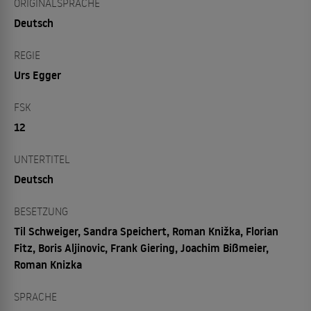
ORIGINALSPRACHE
Deutsch
REGIE
Urs Egger
FSK
12
UNTERTITEL
Deutsch
BESETZUNG
Til Schweiger, Sandra Speichert, Roman Knižka, Florian
Fitz, Boris Aljinovic, Frank Giering, Joachim Bißmeier,
Roman Knizka
SPRACHE