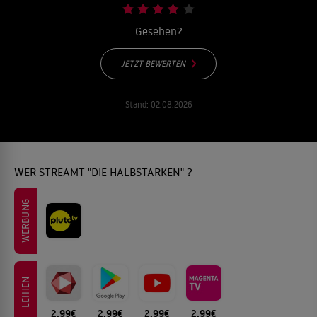
Gesehen?
JETZT BEWERTEN
Stand:
02.08.2026
WER STREAMT "DIE HALBSTARKEN" ?
WERBUNG
LEIHEN
2.99€
2.99€
2.99€
2.99€