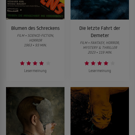
Blumen des Schreckens
Die letzte Fahrt der
Demeter
FILM • SCIENCE-FICTION,
HORROR
FILM • FANTASY, HORROR,
1963 • 93 MIN.
MYSTERY & THRILLER
2023 • 119 MIN.
Lesermeinung
Lesermeinung