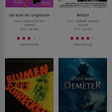
Die Insel der Ungeheuer
Willard
FILM • SCIENCE-FICTION,
FILM • HORROR, SCIENCE-
HORROR
FICTION
1976 • 88 MIN.
1971 • 95 MIN.
Lesermeinung
Lesermeinung