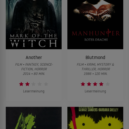
Another
Blutmond
FILM • FANTASY, SCIENCE-
FILM • KRIMI, MYSTERY &
FICTION, HORROR
THRILLER, HORROR
2014 • 80 MIN.
1986 • 120 MIN.
Lesermeinung
Lesermeinung