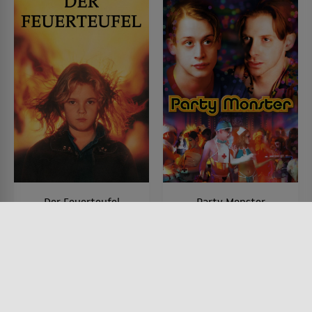
Der Feuerteufel
Party Monster
FILM • ACTION & ABENTEUER,
FILM • DRAMA, KRIMI, MYSTERY
SCIENCE-FICTION, HORROR,
& THRILLER, KOMÖDIEN
MYSTERY & THRILLER
2003 • 98 MIN.
1984 • 114 MIN.
Lesermeinung
Lesermeinung