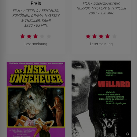
Preis
FILM • SCIENCE-FICTION,
HORROR, MYSTERY & THRILLER
FILM • ACTION & ABENTEUER,
2007 • 126 MIN.
KOMÖDIEN, DRAMA, MYSTERY
& THRILLER, KRIMI
1980 • 93 MIN.
Lesermeinung
Lesermeinung