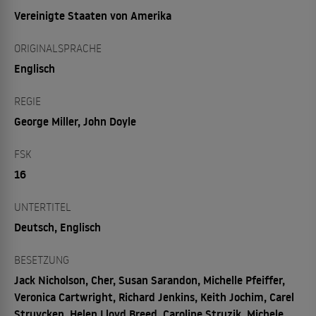
Vereinigte Staaten von Amerika
ORIGINALSPRACHE
Englisch
REGIE
George Miller, John Doyle
FSK
16
UNTERTITEL
Deutsch, Englisch
BESETZUNG
Jack Nicholson, Cher, Susan Sarandon, Michelle Pfeiffer,
Veronica Cartwright, Richard Jenkins, Keith Jochim, Carel
Struycken, Helen Lloyd Breed, Caroline Struzik, Michele