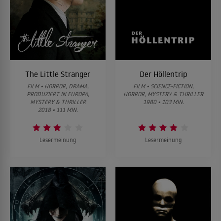
The Little Stranger
Der Höllentrip
FILM • HORROR, DRAMA,
FILM • SCIENCE-FICTION,
PRODUZIERT IN EUROPA,
HORROR, MYSTERY & THRILLER
MYSTERY & THRILLER
1980 • 103 MIN.
2018 • 111 MIN.
Lesermeinung
Lesermeinung