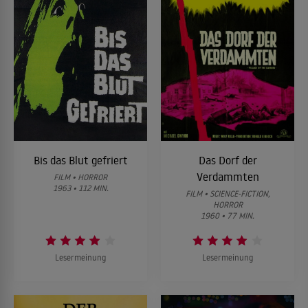
Bis das Blut gefriert
Das Dorf der
Verdammten
FILM • HORROR
1963 • 112 MIN.
FILM • SCIENCE-FICTION,
HORROR
1960 • 77 MIN.
Lesermeinung
Lesermeinung