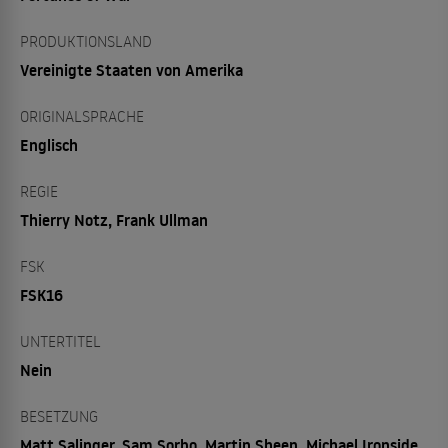
PRODUKTIONSLAND
Vereinigte Staaten von Amerika
ORIGINALSPRACHE
Englisch
REGIE
Thierry Notz, Frank Ullman
FSK
FSK16
UNTERTITEL
Nein
BESETZUNG
Matt Salinger, Sam Sorbo, Martin Sheen, Michael Ironside,