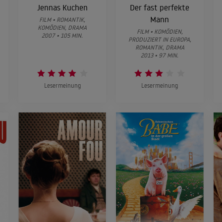
s
Jennas Kuchen
Der fast perfekte
Mann
FILM • ROMANTIK,
KOMÖDIEN, DRAMA
FILM • KOMÖDIEN,
2007 • 105 MIN.
PRODUZIERT IN EUROPA,
ROMANTIK, DRAMA
2013 • 97 MIN.
Lesermeinung
Lesermeinung