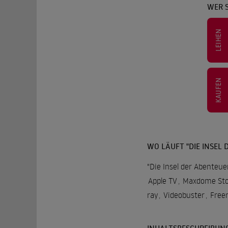
WER S
LEIHEN
KAUFEN
WO LÄUFT "DIE INSEL 
"Die Insel der Abenteue
Apple TV
,
Maxdome Sto
ray
,
Videobuster
,
Free