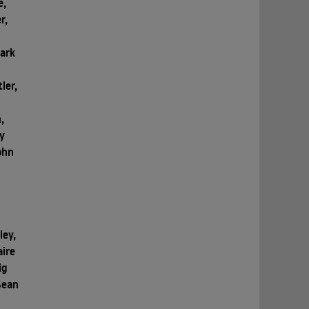
e,
r,
Mark
,
ler,
,
y
ohn
ley,
aire
ig
Sean