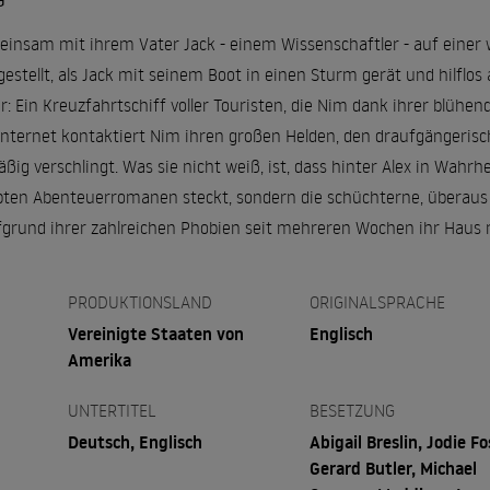
G
einsam mit ihrem Vater Jack - einem Wissenschaftler - auf einer we
n gestellt, als Jack mit seinem Boot in einen Sturm gerät und hilflo
 Ein Kreuzfahrtschiff voller Touristen, die Nim dank ihrer blühende
 Internet kontaktiert Nim ihren großen Helden, den draufgängerisc
ßig verschlingt. Was sie nicht weiß, ist, dass hinter Alex in Wahrh
bten Abenteuerromanen steckt, sondern die schüchterne, überaus s
ufgrund ihrer zahlreichen Phobien seit mehreren Wochen ihr Haus 
PRODUKTIONSLAND
ORIGINALSPRACHE
Vereinigte Staaten von
Englisch
Amerika
UNTERTITEL
BESETZUNG
Deutsch, Englisch
Abigail Breslin, Jodie Fo
Gerard Butler, Michael