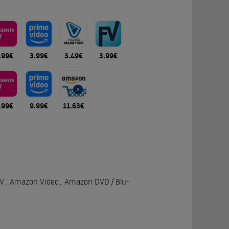
.99€
3.99€
3.49€
3.99€
.99€
9.99€
11.63€
V
,
Amazon Video
,
Amazon DVD / Blu-