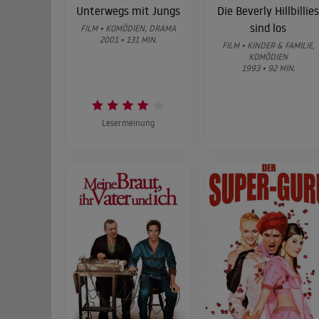
Unterwegs mit Jungs
Die Beverly Hillbillie
sind los
FILM • KOMÖDIEN, DRAMA
2001 • 131 MIN.
FILM • KINDER & FAMILIE,
KOMÖDIEN
1993 • 92 MIN.
Lesermeinung