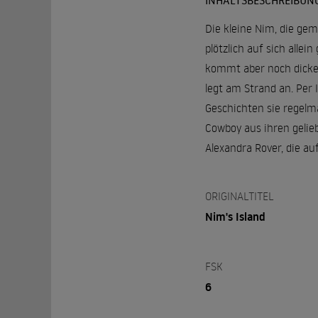
INHALTSBESCHREIBUN
Die kleine Nim, die gem
plötzlich auf sich allei
kommt aber noch dicker:
legt am Strand an. Per
Geschichten sie regelmä
Cowboy aus ihren gelie
Alexandra Rover, die a
ORIGINALTITEL
Nim's Island
FSK
6