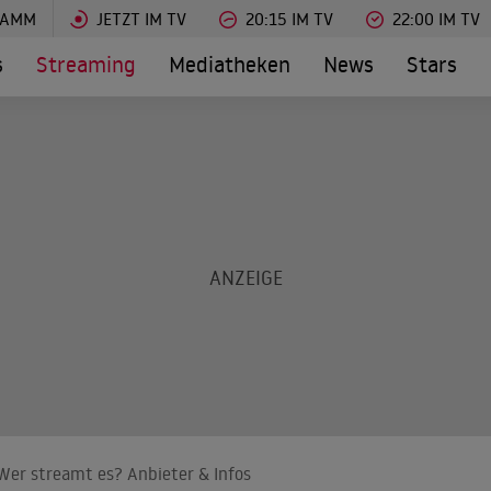
RAMM
JETZT IM TV
20:15 IM TV
22:00 IM TV
s
Streaming
Mediatheken
News
Stars
 Wer streamt es? Anbieter & Infos