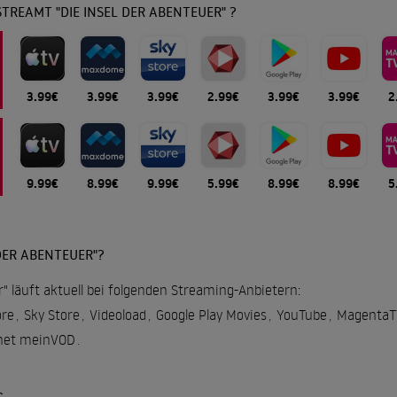
TREAMT "DIE INSEL DER ABENTEUER" ?
3.99€
3.99€
3.99€
2.99€
3.99€
3.99€
2
9.99€
8.99€
9.99€
5.99€
8.99€
8.99€
5
DER ABENTEUER"?
r" läuft aktuell bei folgenden Streaming-Anbietern:
re
,
Sky Store
,
Videoload
,
Google Play Movies
,
YouTube
,
MagentaT
net meinVOD
.