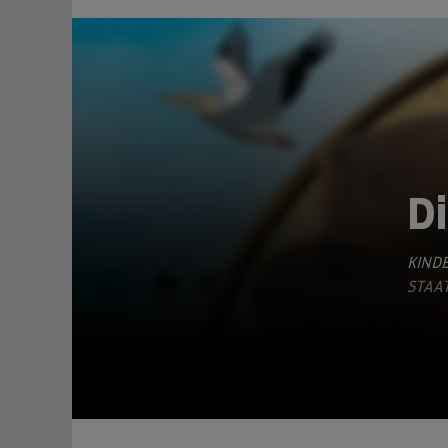
Di
KINDE
TEILEN
STAAT