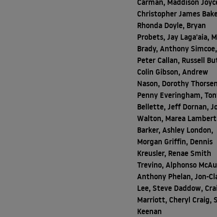
Carman, Maddison Joyc
Christopher James Bake
Rhonda Doyle, Bryan
Probets, Jay Laga'aia, 
Brady, Anthony Simcoe
Peter Callan, Russell But
Colin Gibson, Andrew
Nason, Dorothy Thorsen
Penny Everingham, Ton
Bellette, Jeff Dornan, J
Walton, Marea Lambert
Barker, Ashley London,
Morgan Griffin, Dennis
Kreusler, Renae Smith
Trevino, Alphonso McAu
Anthony Phelan, Jon-Cl
Lee, Steve Daddow, Cra
Marriott, Cheryl Craig, 
Keenan