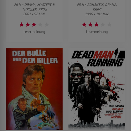
FILM • DRAMA, MYSTERY &
FILM • ROMANTIK, DRAMA,
THRILLER, KRIMI
KRIMI
2001 • 92 MIN.
1996 • 101 MIN.
Lesermeinung
Lesermeinung