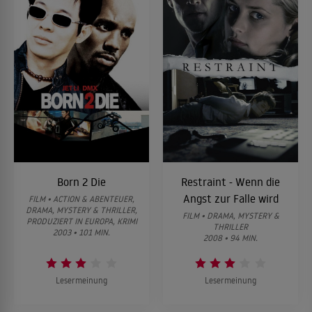
Born 2 Die
Restraint - Wenn die
Angst zur Falle wird
FILM • ACTION & ABENTEUER,
DRAMA, MYSTERY & THRILLER,
FILM • DRAMA, MYSTERY &
PRODUZIERT IN EUROPA, KRIMI
THRILLER
2003 • 101 MIN.
2008 • 94 MIN.
Lesermeinung
Lesermeinung