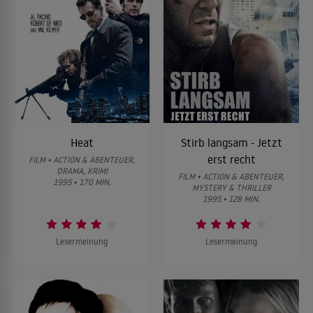
Heat
Stirb langsam - Jetzt
erst recht
FILM • ACTION & ABENTEUER,
DRAMA, KRIMI
FILM • ACTION & ABENTEUER,
1995 • 170 MIN.
MYSTERY & THRILLER
1995 • 128 MIN.
Lesermeinung
Lesermeinung