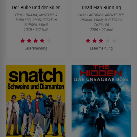
Der Bulle und der Killer
Dead Man Running
FILM • DRAMA, MYSTERY &
FILM • ACTION & ABENTEUER,
THRILLER, PRODUZIERT IN
DRAMA, KRIMI, MYSTERY &
EUROPA, KRIMI
THRILLER
1975 • 112 MIN.
2009 • 92 MIN.
Lesermeinung
Lesermeinung