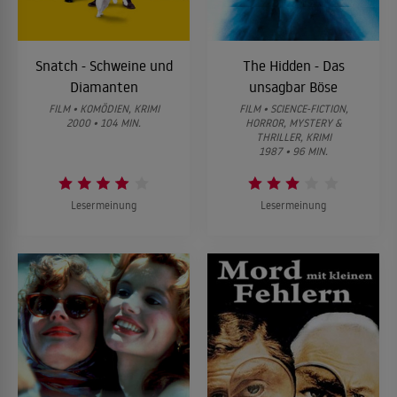
Snatch - Schweine und
The Hidden - Das
Diamanten
unsagbar Böse
FILM • KOMÖDIEN, KRIMI
FILM • SCIENCE-FICTION,
2000 • 104 MIN.
HORROR, MYSTERY &
THRILLER, KRIMI
1987 • 96 MIN.
Lesermeinung
Lesermeinung