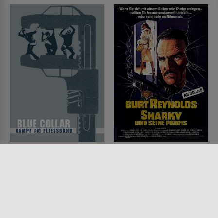
Blue Collar - Kampf am
Sharky und seine Profis
Fließband
FILM • ACTION & ABENTEUER,
DRAMA, KRIMI, MYSTERY &
FILM • DRAMA, KRIMI
THRILLER
1978 • 114 MIN.
1981 • 122 MIN.