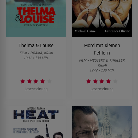
Thelma & Louise
Mord mit kleinen
Fehlern
FILM • DRAMA, KRIMI
1991 • 130 MIN.
FILM • MYSTERY & THRILLER,
KRIMI
1972 • 138 MIN.
Lesermeinung
Lesermeinung