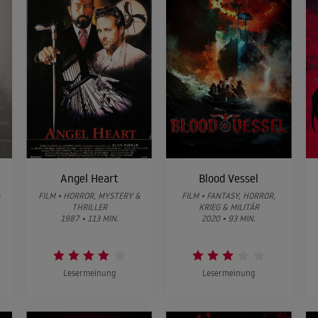
Angel Heart
Blood Vessel
&
FILM • HORROR, MYSTERY &
FILM • FANTASY, HORROR,
THRILLER
KRIEG & MILITÄR
1987 • 113 MIN.
2020 • 93 MIN.
Lesermeinung
Lesermeinung