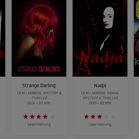
Strange Darling
Nadja
FILM • HORROR, MYSTERY &
FILM • HORROR, DRAMA,
THRILLER
MYSTERY & THRILLER
2024 • 97 MIN.
1995 • 93 MIN.
Lesermeinung
Lesermeinung