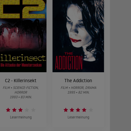
C2 - Killerinsekt
The Addiction
FILM • SCIENCE-FICTION,
FILM • HORROR, DRAMA
HORROR
1995 • 82 MIN.
1993 • 83 MIN.
Lesermeinung
Lesermeinung