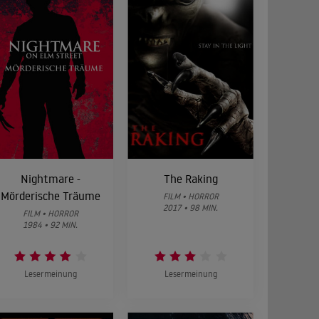
Nightmare -
The Raking
Mörderische Träume
FILM • HORROR
2017 • 98 MIN.
FILM • HORROR
1984 • 92 MIN.
Lesermeinung
Lesermeinung