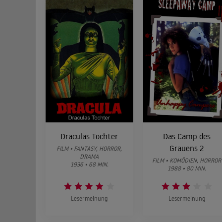
Draculas Tochter
Das Camp des
Grauens 2
FILM • FANTASY, HORROR,
DRAMA
FILM • KOMÖDIEN, HORROR
1936 • 68 MIN.
1988 • 80 MIN.
Lesermeinung
Lesermeinung