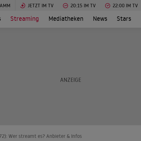
RAMM
JETZT IM TV
20:15 IM TV
22:00 IM TV
s
Streaming
Mediatheken
News
Stars
72): Wer streamt es? Anbieter & Infos