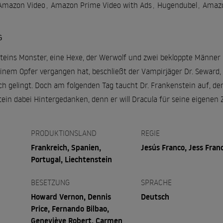
Amazon Video
,
Amazon Prime Video with Ads
,
Hugendubel
,
Amazo
G
teins Monster, eine Hexe, der Werwolf und zwei bekloppte Männer 
inem Opfer vergangen hat, beschließt der Vampirjäger Dr. Seward, 
ch gelingt. Doch am folgenden Tag taucht Dr. Frankenstein auf, de
tein dabei Hintergedanken, denn er will Dracula für seine eigenen
PRODUKTIONSLAND
REGIE
Frankreich, Spanien,
Jesús Franco, Jess Fran
Portugal, Liechtenstein
BESETZUNG
SPRACHE
Howard Vernon, Dennis
Deutsch
Price, Fernando Bilbao,
Geneviève Robert, Carmen