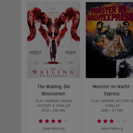
The Wailing: Die
Monster im Nacht-
Besessenen
Express
FILM • HORROR, DRAMA,
FILM • HORROR, MYSTERY 
MYSTERY & THRILLER
THRILLER
2016 • 156 MIN.
1980 • 97 MIN.
Lesermeinung
Lesermeinung