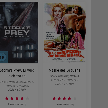
Storm's Prey: Er wird
Maske des Grauens
dich töten
FILM • HORROR, DRAMA,
MYSTERY & THRILLER
FILM • DRAMA, MYSTERY &
1973 • 113 MIN.
THRILLER, HORROR
2021 • 89 MIN.
Lesermeinung
Lesermeinung