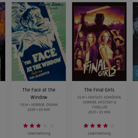
The Face at the
The Final Girls
Window
FILM • FANTASY, KOMÖDIEN,
HORROR, MYSTERY &
&
FILM • HORROR, DRAMA
THRILLER
1939 • 65 MIN.
2015 • 91 MIN.
Lesermeinung
Lesermeinung