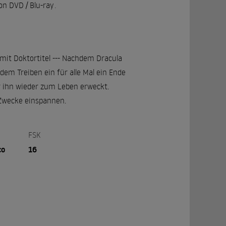
n DVD / Blu-ray
.
mit Doktortitel --- Nachdem Dracula
dem Treiben ein für alle Mal ein Ende
r ihn wieder zum Leben erweckt.
 Zwecke einspannen.
FSK
co
16