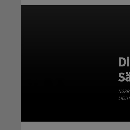
D
S
TEILEN
HORR
LIECH