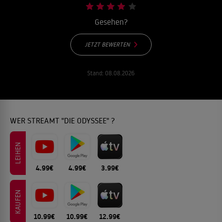
Gesehen?
JETZT BEWERTEN
Stand:
08.08.2026
WER STREAMT "DIE ODYSSEE" ?
LEIHEN
4.99€
4.99€
3.99€
KAUFEN
10.99€
10.99€
12.99€