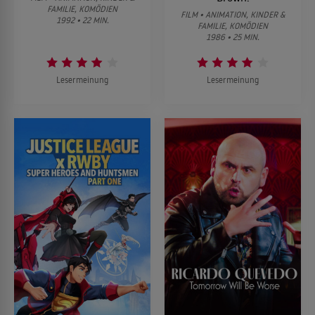
FAMILIE, KOMÖDIEN
FILM • ANIMATION, KINDER &
1992 • 22 MIN.
FAMILIE, KOMÖDIEN
1986 • 25 MIN.
Lesermeinung
Lesermeinung