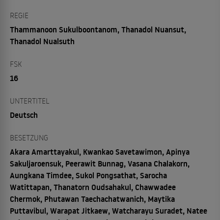
REGIE
Thammanoon Sukulboontanom, Thanadol Nuansut,
Thanadol Nualsuth
FSK
16
UNTERTITEL
Deutsch
BESETZUNG
Akara Amarttayakul, Kwankao Savetawimon, Apinya
Sakuljaroensuk, Peerawit Bunnag, Vasana Chalakorn,
Aungkana Timdee, Sukol Pongsathat, Sarocha
Watittapan, Thanatorn Oudsahakul, Chawwadee
Chermok, Phutawan Taechachatwanich, Maytika
Puttavibul, Warapat Jitkaew, Watcharayu Suradet, Natee