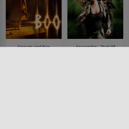
Scream and Run
Anacondas - Trail Of
Blood
FILM • FANTASY, KOMÖDIEN,
HORROR
FILM • ACTION & ABENTEUER,
2005 • 94 MIN.
SCIENCE-FICTION, HORROR,
MYSTERY & THRILLER,
PRODUZIERT IN EUROPA
2009 • 88 MIN.
Lesermeinung
Lesermeinung