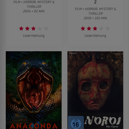
2
FILM • HORROR, MYSTERY &
THRILLER
FILM • HORROR, MYSTERY &
2004 • 92 MIN.
THRILLER
2006 • 102 MIN.
Lesermeinung
Lesermeinung