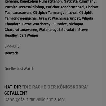
Kehama, Kanokphon Nunsatitanon, Natkrita Rummanu,
Puchita Teerasakdiphop, Parichat Asadornteptai, Chaiyot
Tushsanasuwan, Kittipich Tamrongvinitchai, Kittiphit
Tamrongweenijchai, Jirawat Wachirasarunpat, Vilipda
Chandara, Potae Watcharayu Suradet, Nichapat
Charurattanawaree, Watcharayut Suradate, Steve
Headley, Carl Weiner
SPRACHE
Deutsch
Quelle: JustWatch
HAT DIR
"DIE RACHE DER KÖNIGSKOBRA"
GEFALLEN?
Dann gefällt dir vielleicht auch: