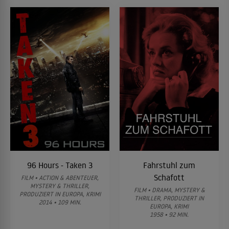
96 Hours - Taken 3
Fahrstuhl zum
Schafott
FILM • ACTION & ABENTEUER,
MYSTERY & THRILLER,
FILM • DRAMA, MYSTERY &
PRODUZIERT IN EUROPA, KRIMI
THRILLER, PRODUZIERT IN
2014 • 109 MIN.
EUROPA, KRIMI
1958 • 92 MIN.