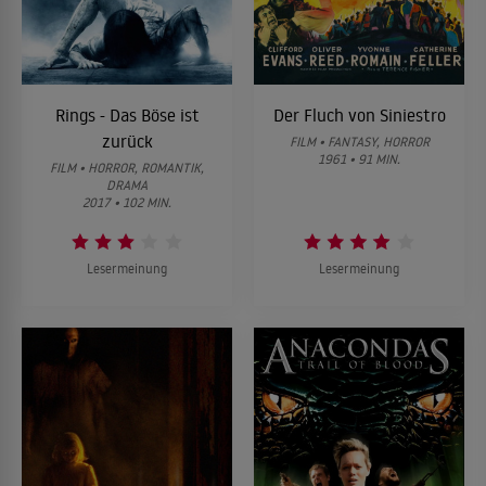
Rings - Das Böse ist
Der Fluch von Siniestro
zurück
FILM • FANTASY, HORROR
1961 • 91 MIN.
FILM • HORROR, ROMANTIK,
DRAMA
2017 • 102 MIN.
Lesermeinung
Lesermeinung