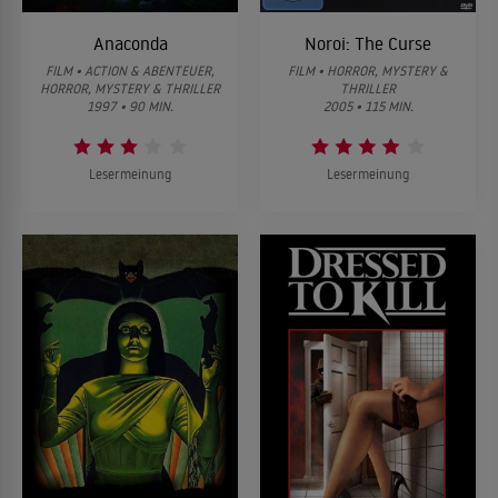
Anaconda
Noroi: The Curse
FILM • ACTION & ABENTEUER,
FILM • HORROR, MYSTERY &
HORROR, MYSTERY & THRILLER
THRILLER
1997 • 90 MIN.
2005 • 115 MIN.
Lesermeinung
Lesermeinung