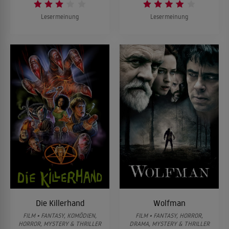
Lesermeinung
Lesermeinung
Die Killerhand
Wolfman
FILM • FANTASY, KOMÖDIEN,
FILM • FANTASY, HORROR,
HORROR, MYSTERY & THRILLER
DRAMA, MYSTERY & THRILLER