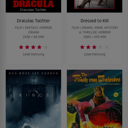
Draculas Tochter
Dressed to Kill
FILM • FANTASY, HORROR,
FILM • DRAMA, KRIMI, MYSTERY
DRAMA
& THRILLER, HORROR
1936 • 68 MIN.
1980 • 105 MIN.
Lesermeinung
Lesermeinung