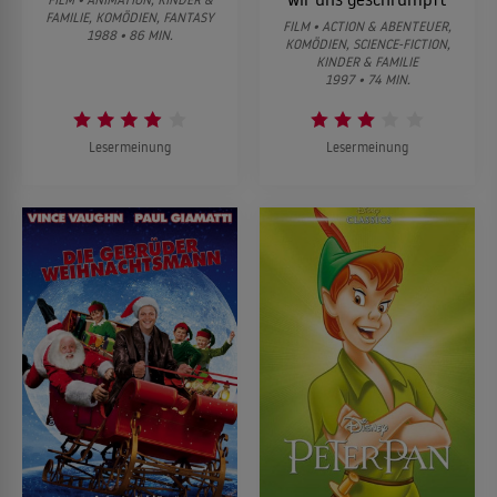
FAMILIE, KOMÖDIEN, FANTASY
FILM • ACTION & ABENTEUER,
1988 • 86 MIN.
KOMÖDIEN, SCIENCE-FICTION,
KINDER & FAMILIE
1997 • 74 MIN.
Lesermeinung
Lesermeinung