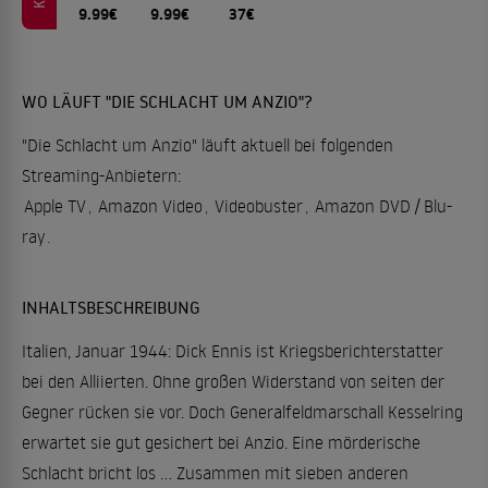
9.99€
9.99€
37€
WO LÄUFT "DIE SCHLACHT UM ANZIO"?
"Die Schlacht um Anzio" läuft aktuell bei folgenden
Streaming-Anbietern:
Apple TV
,
Amazon Video
,
Videobuster
,
Amazon DVD / Blu-
ray
.
INHALTSBESCHREIBUNG
Italien, Januar 1944: Dick Ennis ist Kriegsberichterstatter
bei den Alliierten. Ohne großen Widerstand von seiten der
Gegner rücken sie vor. Doch Generalfeldmarschall Kesselring
erwartet sie gut gesichert bei Anzio. Eine mörderische
Schlacht bricht los ... Zusammen mit sieben anderen