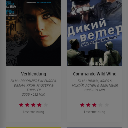
Verblendung
Commando Wild Wind
FILM • PRODUZIERT IN EUROPA,
FILM • DRAMA, KRIEG &
DRAMA, KRIMI, MYSTERY &
MILITÄR, ACTION & ABENTEUER
THRILLER
1985 • 91 MIN.
2009 • 152 MIN.
Lesermeinung
Lesermeinung