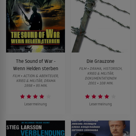
The Sound of War -
Die Grauzone
Wenn Helden sterben
FILM • DRAMA, HISTORISCH,
KRIEG & MILITÄR,
FILM • ACTION & ABENTEUER,
DOKUMENTATIONEN
KRIEG & MILITÄR, DRAMA
2001 • 108 MIN.
1998 • 95 MIN.
Lesermeinung
Lesermeinung