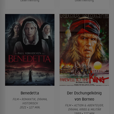
Lesermeinung
Lesermeinung
Benedetta
Der Dschungelkönig
von Borneo
FILM • ROMANTIK, DRAMA,
HISTORISCH
FILM • ACTION & ABENTEUER,
2021 • 127 MIN.
DRAMA, KRIEG & MILITÄR
1989 • 117 MIN.