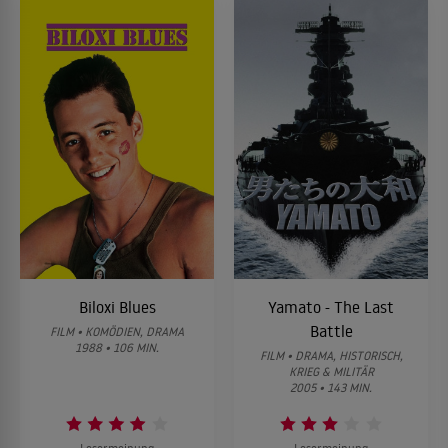
Biloxi Blues
Yamato - The Last
Battle
FILM • KOMÖDIEN, DRAMA
1988 • 106 MIN.
FILM • DRAMA, HISTORISCH,
KRIEG & MILITÄR
2005 • 143 MIN.