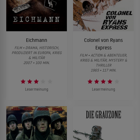
Eichmann
Colonel von Ryans
Express
FILM • DRAMA, HISTORISCH,
PRODUZIERT IN EUROPA, KRIEG
FILM • ACTION & ABENTEUER,
& MILITÄR
KRIEG & MILITÄR, MYSTERY &
2007 • 100 MIN.
THRILLER
1965 • 117 MIN.
Lesermeinung
Lesermeinung