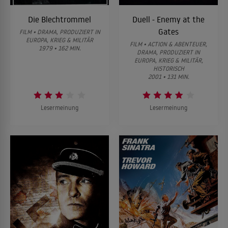
Die Blechtrommel
Duell - Enemy at the
Gates
FILM • DRAMA, PRODUZIERT IN
EUROPA, KRIEG & MILITÄR
FILM • ACTION & ABENTEUER,
1979 • 162 MIN.
DRAMA, PRODUZIERT IN
EUROPA, KRIEG & MILITÄR,
HISTORISCH
2001 • 131 MIN.
Lesermeinung
Lesermeinung