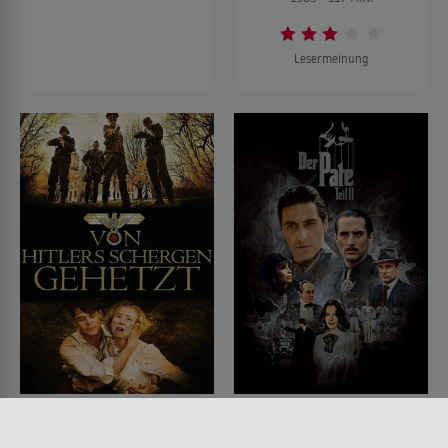
Lesermeinung
Von Hitlers Schergen
Der Pate - Teil II
gehetzt
FILM • DRAMA, KRIMI