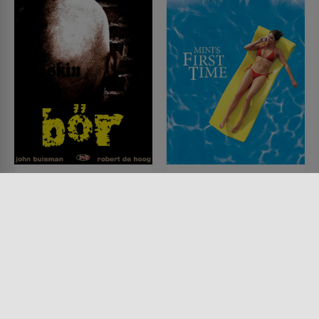
Skin - Hass war sein
Mein erster Mord
Ausweg
FILM • KOMÖDIEN, DRAMA,
KRIMI
FILM • DRAMA, HISTORISCH,
2006 • 91 MIN.
KRIMI, MYSTERY & THRILLER
2008 • 82 MIN.
Lesermeinung
Lesermeinung