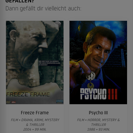
GEFALLEN?
Dann gefällt dir vielleicht auch:
Freeze Frame
Psycho III
FILM • DRAMA, KRIMI, MYSTERY
FILM • HORROR, MYSTERY &
& THRILLER
THRILLER
2004 • 99 MIN.
1986 • 93 MIN.