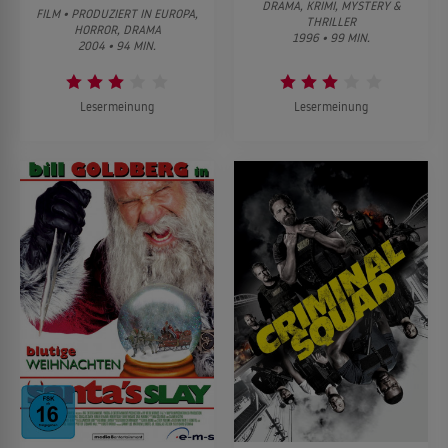
DRAMA, KRIMI, MYSTERY &
FILM • PRODUZIERT IN EUROPA,
THRILLER
HORROR, DRAMA
1996 • 99 MIN.
2004 • 94 MIN.
Lesermeinung
Lesermeinung