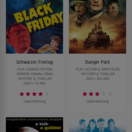
Schwarzer Freitag
Danger Park
FILM • SCIENCE-FICTION,
FILM • ACTION & ABENTEUER,
HORROR, DRAMA, KRIMI,
MYSTERY & THRILLER
MYSTERY & THRILLER
2021 • 101 MIN.
1940 • 70 MIN.
Lesermeinung
Lesermeinung