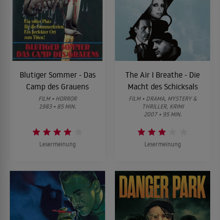
Blutiger Sommer - Das
The Air I Breathe - Die
Camp des Grauens
Macht des Schicksals
FILM • HORROR
FILM • DRAMA, MYSTERY &
1983 • 85 MIN.
THRILLER, KRIMI
2007 • 95 MIN.
Lesermeinung
Lesermeinung