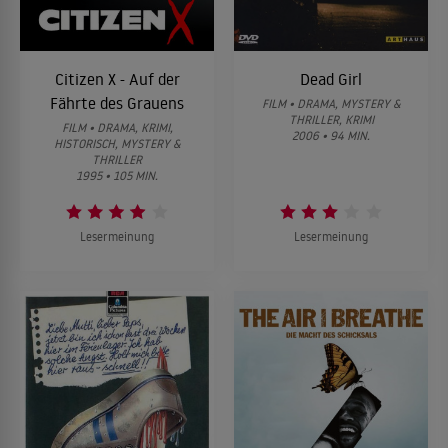
Citizen X - Auf der
Dead Girl
Fährte des Grauens
FILM • DRAMA, MYSTERY &
THRILLER, KRIMI
FILM • DRAMA, KRIMI,
2006 • 94 MIN.
HISTORISCH, MYSTERY &
THRILLER
1995 • 105 MIN.
Lesermeinung
Lesermeinung