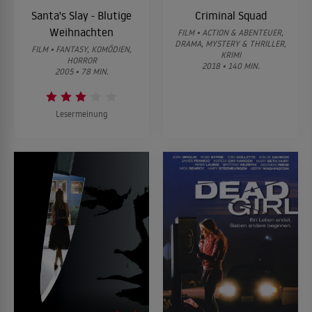
Santa's Slay - Blutige
Criminal Squad
Weihnachten
FILM • ACTION & ABENTEUER,
DRAMA, MYSTERY & THRILLER,
FILM • FANTASY, KOMÖDIEN,
KRIMI
HORROR
2018 • 140 MIN.
2005 • 78 MIN.
Lesermeinung