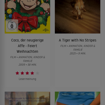
Coco, der neugierige
A Tiger with No Stripes
Affe - Feiert
FILM • ANIMATION, KINDER &
FAMILIE
Weihnachten
2025 • 9 MIN.
FILM • ANIMATION, KINDER &
FAMILIE
2009 • 58 MIN.
Lesermeinung