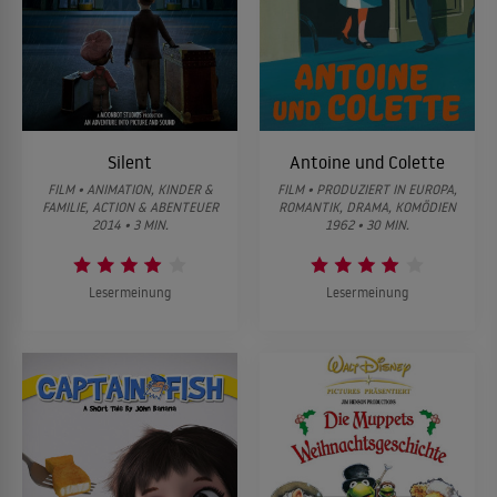
Silent
Antoine und Colette
FILM • ANIMATION, KINDER &
FILM • PRODUZIERT IN EUROPA,
FAMILIE, ACTION & ABENTEUER
ROMANTIK, DRAMA, KOMÖDIEN
2014 • 3 MIN.
1962 • 30 MIN.
Lesermeinung
Lesermeinung