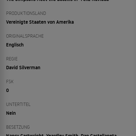
PRODUKTIONSLAND
Vereinigte Staaten von Amerika
ORIGINALSPRACHE
Englisch
REGIE
David Silverman
FSK
0
UNTERTITEL
Nein
BESETZUNG
Nancy Cartwright, Yeardley Smith, Dan Castellaneta,