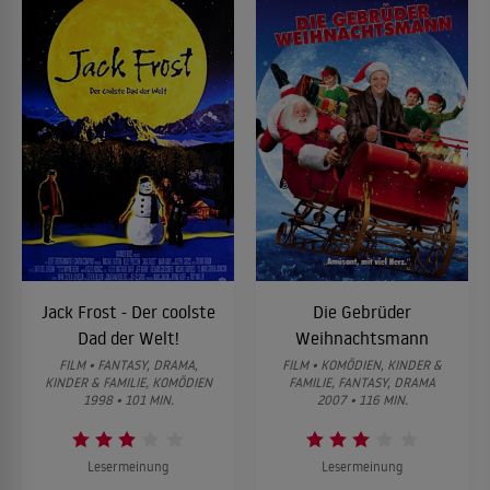
Jack Frost - Der coolste
Die Gebrüder
Dad der Welt!
Weihnachtsmann
FILM • FANTASY, DRAMA,
FILM • KOMÖDIEN, KINDER &
KINDER & FAMILIE, KOMÖDIEN
FAMILIE, FANTASY, DRAMA
1998 • 101 MIN.
2007 • 116 MIN.
Lesermeinung
Lesermeinung