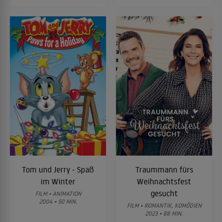
Tom und Jerry - Spaß
Traummann fürs
im Winter
Weihnachtsfest
gesucht
FILM • ANIMATION
2004 • 50 MIN.
FILM • ROMANTIK, KOMÖDIEN
2023 • 88 MIN.