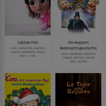
Captain Fish
Die Muppets
Weihnachtsgeschichte
FILM • ANIMATION, KINDER &
FAMILIE, KOMÖDIEN, DRAMA
FILM • KOMÖDIEN, KINDER &
2014 • 7 MIN.
FAMILIE, FANTASY, DRAMA
1992 • 85 MIN.