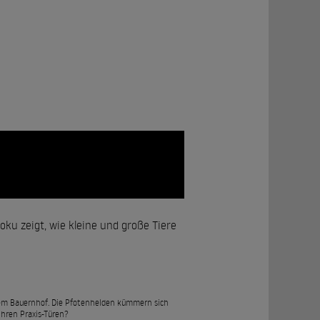
u zeigt, wie kleine und große Tiere
uf dem Bauernhof. Die Pfotenhelden kümmern sich
ihren Praxis-Türen?