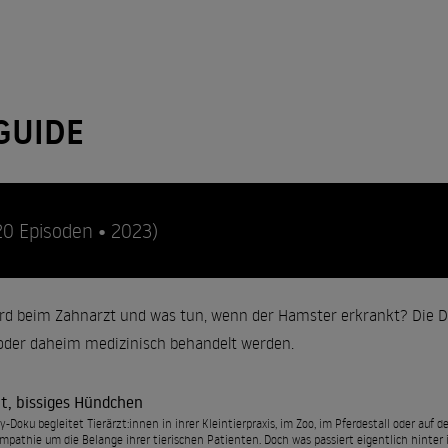
GUIDE
20 Episoden • 2023)
d beim Zahnarzt und was tun, wenn der Hamster erkrankt? Die Dok
oder daheim medizinisch behandelt werden.
ht, bissiges Hündchen
ty-Doku begleitet Tierärzt:innen in ihrer Kleintierpraxis, im Zoo, im Pferdestall oder a
Empathie um die Belange ihrer tierischen Patienten. Doch was passiert eigentlich hinter 