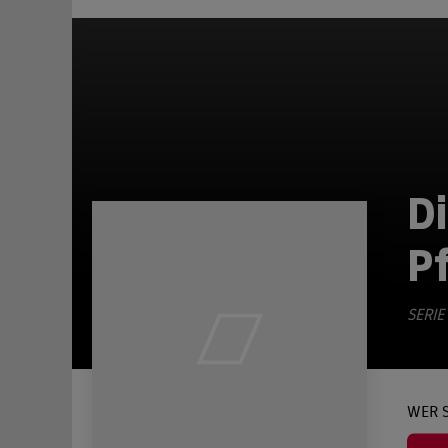
Di
P
SERIE
WER S