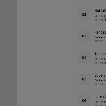
Notfal
02
Die Reali
mit viel 
Rendez
03
Die Reali
mit viel 
Traini
04
Die Reali
mit viel 
Süße S
05
Die Reali
mit viel 
Bock G
06
Die Reali
mit viel 