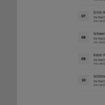
Erste 
07
Die Reali
mit viel 
Schwers
08
Die Reali
mit viel 
Kater 
09
Die Reali
mit viel 
Schlim
10
Die Reali
mit viel 