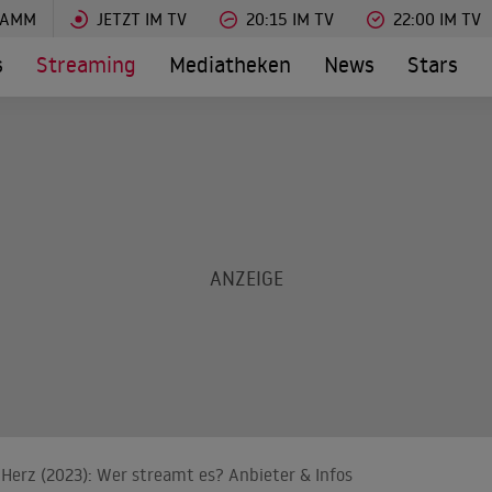
RAMM
JETZT IM TV
20:15 IM TV
22:00 IM TV
s
Streaming
Mediatheken
News
Stars
 Herz (2023): Wer streamt es? Anbieter & Infos