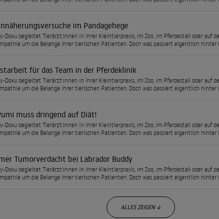
Annäherungsversuche im Pandagehege
ty-Doku begleitet Tierärzt:innen in ihrer Kleintierpraxis, im Zoo, im Pferdestall oder a
Empathie um die Belange ihrer tierischen Patienten. Doch was passiert eigentlich hinter 
tarbeit für das Team in der Pferdeklinik
ty-Doku begleitet Tierärzt:innen in ihrer Kleintierpraxis, im Zoo, im Pferdestall oder a
Empathie um die Belange ihrer tierischen Patienten. Doch was passiert eigentlich hinter 
Pumi muss dringend auf Diät!
ty-Doku begleitet Tierärzt:innen in ihrer Kleintierpraxis, im Zoo, im Pferdestall oder a
Empathie um die Belange ihrer tierischen Patienten. Doch was passiert eigentlich hinter 
mer Tumorverdacht bei Labrador Buddy
ty-Doku begleitet Tierärzt:innen in ihrer Kleintierpraxis, im Zoo, im Pferdestall oder a
Empathie um die Belange ihrer tierischen Patienten. Doch was passiert eigentlich hinter 
ALLES ZEIGEN ↓