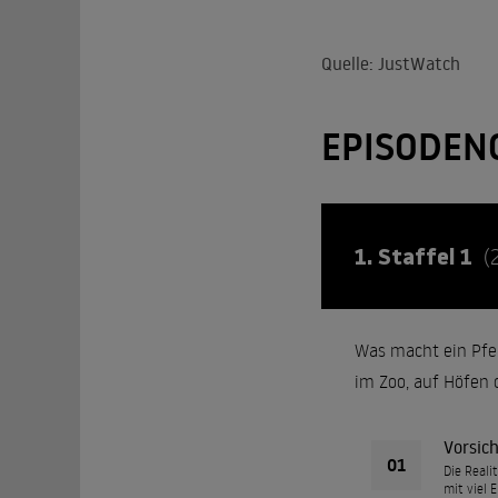
Quelle: JustWatch
EPISODEN
1. Staffel 1
(
Was macht ein Pfer
im Zoo, auf Höfen 
Vorsic
01
Die Reali
mit viel 