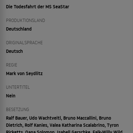
Die Todesfahrt der MS SeaStar
PRODUKTIONSLAND
Deutschland
ORIGINALSPRACHE
Deutsch
REGIE
Mark von Seydlitz
UNTERTITEL
Nein
BESETZUNG
Ralf Bauer, Udo Wachtveitl, Bruno Maccallini, Bruno
Dietrich, Rolf Kanies, Valea Katharina Scalabrino, Tyron
Ricketts, Oana Solomon, Isabell Gerschke, Falk-Willy Wild,