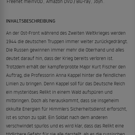
Freenet meinVOD
,
Amazon DVD / Blu-ray
,
Joyn
.
INHALTSBESCHREIBUNG
An der Ost-Front während des Zweiten Weltkrieges werden
1944 die deutschen Truppen immer weiter zurückgedrängt.
Die Russen gewinnen immer mehr die Oberhand und alles
deutet darauf hin, dass der Krieg bereits verloren ist.
Trotzdem erhält der kampferprobte Major Kurt Fischer den
Auftrag, die Professorin Anna Kappel hinter die feindlichen
Linien zu bringen. Denn Kappel soll für das Deutsche Reich
ein mysteriöses Relikt in einem Wald aufspüren und
mitbringen. Doch als herauskommt, dass sie insgeheim
okkulte Energien für Himmlers Sicherheitsdienst erforscht,
ist es schon zu spät. Ein Soldat nach dem anderen
verschwindet spurlos und es wird klar, dass das Relikt eine
tödlichere Gefahr für sie alle darstellt, als es die russischen