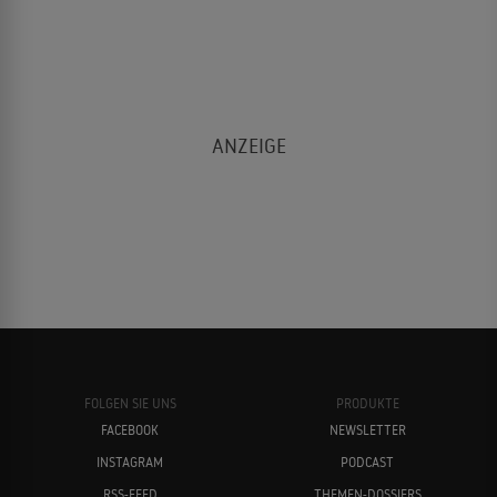
FOLGEN SIE UNS
PRODUKTE
FACEBOOK
NEWSLETTER
INSTAGRAM
PODCAST
RSS-FEED
THEMEN-DOSSIERS