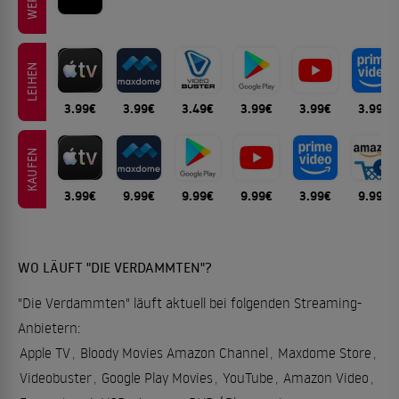
LEIHEN
3.99€
3.99€
3.49€
3.99€
3.99€
3.99€
KAUFEN
3.99€
9.99€
9.99€
9.99€
3.99€
9.99€
WO LÄUFT "DIE VERDAMMTEN"?
"Die Verdammten" läuft aktuell bei folgenden Streaming-
Anbietern:
Apple TV
,
Bloody Movies Amazon Channel
,
Maxdome Store
,
Videobuster
,
Google Play Movies
,
YouTube
,
Amazon Video
,