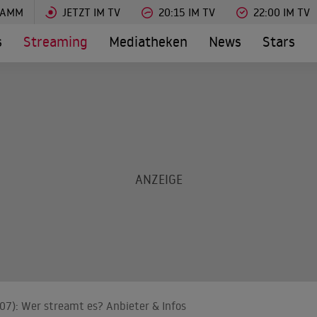
RAMM
JETZT IM TV
20:15 IM TV
22:00 IM TV
s
Streaming
Mediatheken
News
Stars
007): Wer streamt es? Anbieter & Infos