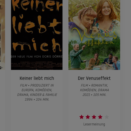
Keiner liebt mich
Der Venuseffekt
FILM • PRODUZIERT IN
FILM • ROMANTIK,
EUROPA, KOMÖDIEN,
KOMÖDIEN, DRAMA
DRAMA, KINDER & FAMILIE
2021 • 105 MIN.
1994 • 104 MIN.
Lesermeinung