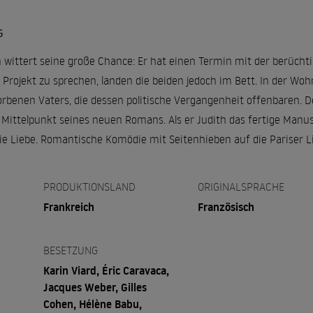
G
en wittert seine große Chance: Er hat einen Termin mit der berüchti
n Projekt zu sprechen, landen die beiden jedoch im Bett. In der Woh
rbenen Vaters, die dessen politische Vergangenheit offenbaren. Der
Mittelpunkt seines neuen Romans. Als er Judith das fertige Manus
e Liebe. Romantische Komödie mit Seitenhieben auf die Pariser Lit
PRODUKTIONSLAND
ORIGINALSPRACHE
Frankreich
Französisch
BESETZUNG
Karin Viard, Éric Caravaca,
Jacques Weber, Gilles
Cohen, Hélène Babu,