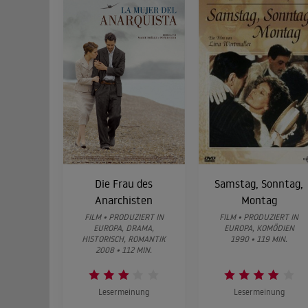
Die Frau des
Samstag, Sonntag,
Anarchisten
Montag
FILM • PRODUZIERT IN
FILM • PRODUZIERT IN
EUROPA, DRAMA,
EUROPA, KOMÖDIEN
HISTORISCH, ROMANTIK
1990 • 119 MIN.
2008 • 112 MIN.
Lesermeinung
Lesermeinung