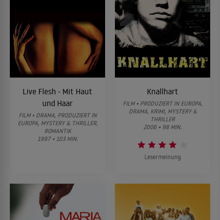
Live Flesh - Mit Haut
Knallhart
und Haar
FILM • PRODUZIERT IN EUROPA,
DRAMA, KRIMI, MYSTERY &
FILM • DRAMA, PRODUZIERT IN
THRILLER
EUROPA, MYSTERY & THRILLER,
2006 • 98 MIN.
ROMANTIK
1997 • 103 MIN.
Lesermeinung