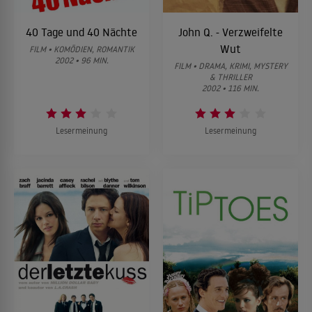
40 Tage und 40 Nächte
John Q. - Verzweifelte
Wut
FILM • KOMÖDIEN, ROMANTIK
2002 • 96 MIN.
FILM • DRAMA, KRIMI, MYSTERY
& THRILLER
2002 • 116 MIN.
Lesermeinung
Lesermeinung