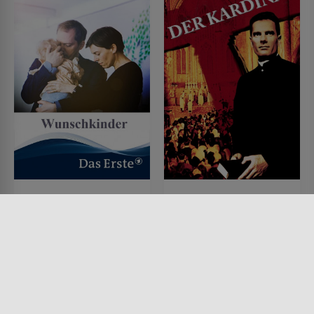
Wunschkinder
Der Kardinal
FILM • DRAMA, PRODUZIERT IN
FILM • KRIEG & MILITÄR,
EUROPA
DRAMA, HISTORISCH
2016 • 89 MIN.
1963 • 185 MIN.
Lesermeinung
Lesermeinung