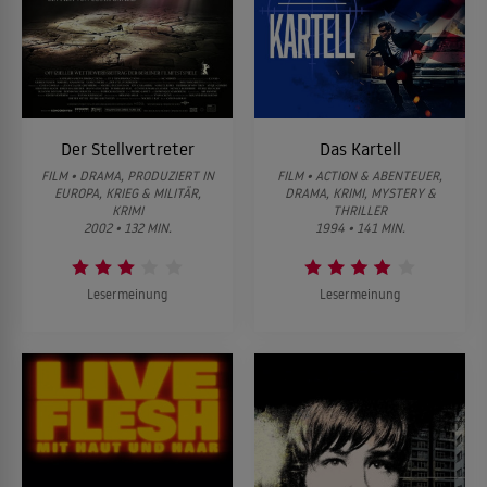
Der Stellvertreter
Das Kartell
FILM • DRAMA, PRODUZIERT IN
FILM • ACTION & ABENTEUER,
EUROPA, KRIEG & MILITÄR,
DRAMA, KRIMI, MYSTERY &
KRIMI
THRILLER
2002 • 132 MIN.
1994 • 141 MIN.
Lesermeinung
Lesermeinung