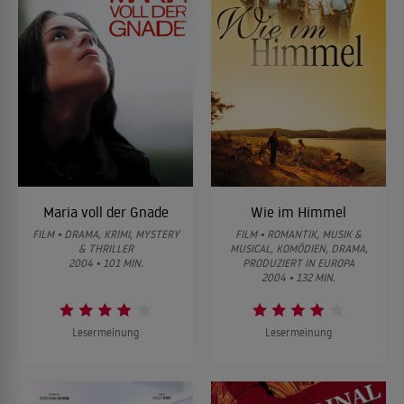
Maria voll der Gnade
Wie im Himmel
FILM • DRAMA, KRIMI, MYSTERY
FILM • ROMANTIK, MUSIK &
& THRILLER
MUSICAL, KOMÖDIEN, DRAMA,
2004 • 101 MIN.
PRODUZIERT IN EUROPA
2004 • 132 MIN.
Lesermeinung
Lesermeinung