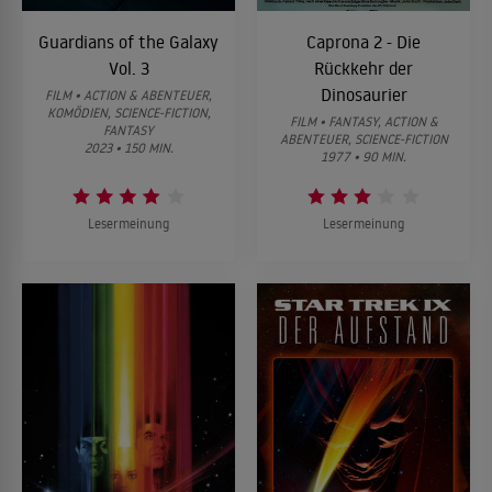
Guardians of the Galaxy
Caprona 2 - Die
Vol. 3
Rückkehr der
Dinosaurier
FILM • ACTION & ABENTEUER,
KOMÖDIEN, SCIENCE-FICTION,
FILM • FANTASY, ACTION &
FANTASY
ABENTEUER, SCIENCE-FICTION
2023 • 150 MIN.
1977 • 90 MIN.
Lesermeinung
Lesermeinung