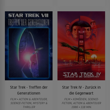
Star Trek - Treffen der
Star Trek IV - Zurück in
Generationen
die Gegenwart
FILM • ACTION & ABENTEUER,
FILM • KOMÖDIEN, SCIENCE-
SCIENCE-FICTION, MYSTERY &
FICTION, ACTION & ABENTEUER
THRILLER
1986 • 118 MIN.