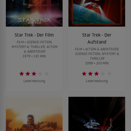
Star Trek - Der Film
Star Trek - Der
Aufstand
FILM • SCIENCE-FICTION,
MYSTERY & THRILLER, ACTION
FILM • ACTION & ABENTEUER,
& ABENTEUER
SCIENCE-FICTION, MYSTERY &
1979 • 131 MIN.
THRILLER
1998 • 103 MIN.
Lesermeinung
Lesermeinung