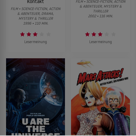
Kontakt
FILM • SCIENCE-FICTION, ACTION
& ABENTEUER, MYSTERY &
FILM • SCIENCE-FICTION, ACTION
THRILLER
& ABENTEUER, DRAMA,
2002 • 116 MIN.
MYSTERY & THRILLER
1996 • 110 MIN.
Lesermeinung
Lesermeinung