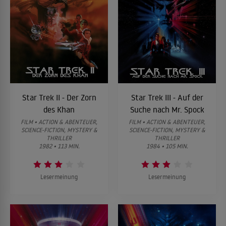
Star Trek II - Der Zorn
Star Trek III - Auf der
des Khan
Suche nach Mr. Spock
FILM • ACTION & ABENTEUER,
FILM • ACTION & ABENTEUER,
SCIENCE-FICTION, MYSTERY &
SCIENCE-FICTION, MYSTERY &
THRILLER
THRILLER
1982 • 113 MIN.
1984 • 105 MIN.
Lesermeinung
Lesermeinung