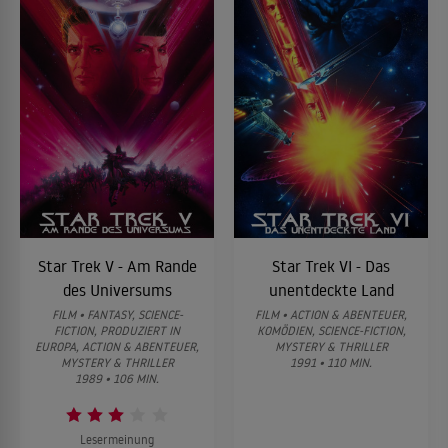
Star Trek V - Am Rande
Star Trek VI - Das
des Universums
unentdeckte Land
FILM • FANTASY, SCIENCE-
FILM • ACTION & ABENTEUER,
FICTION, PRODUZIERT IN
KOMÖDIEN, SCIENCE-FICTION,
EUROPA, ACTION & ABENTEUER,
MYSTERY & THRILLER
MYSTERY & THRILLER
1991 • 110 MIN.
1989 • 106 MIN.
Lesermeinung