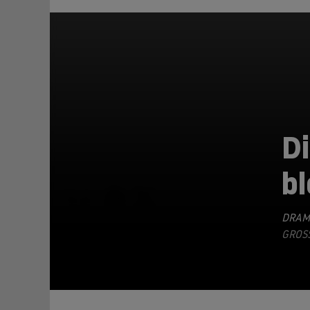
Di
bl
TEILEN
DRAM
GROSS