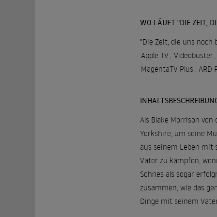
WO LÄUFT "DIE ZEIT, D
"Die Zeit, die uns noch 
Apple TV
,
Videobuster
,
MagentaTV Plus
,
ARD P
INHALTSBESCHREIBUN
Als Blake Morrison von
Yorkshire, um seine Mu
aus seinem Leben mit s
Vater zu kämpfen, wenn
Sohnes als sogar erfolg
zusammen, wie das gem
Dinge mit seinem Vate