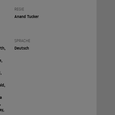
REGIE
Anand Tucker
SPRACHE
rth,
Deutsch
e,
,
ld,
a
,
ay,