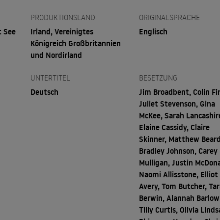
PRODUKTIONSLAND
ORIGINALSPRACHE
t See
Irland, Vereinigtes
Englisch
Königreich Großbritannien
und Nordirland
UNTERTITEL
BESETZUNG
Deutsch
Jim Broadbent, Colin Fi
Juliet Stevenson, Gina
McKee, Sarah Lancashir
Elaine Cassidy, Claire
Skinner, Matthew Beard
Bradley Johnson, Carey
Mulligan, Justin McDona
Naomi Allisstone, Elliot
Avery, Tom Butcher, Tar
Berwin, Alannah Barlow
Tilly Curtis, Olivia Linds