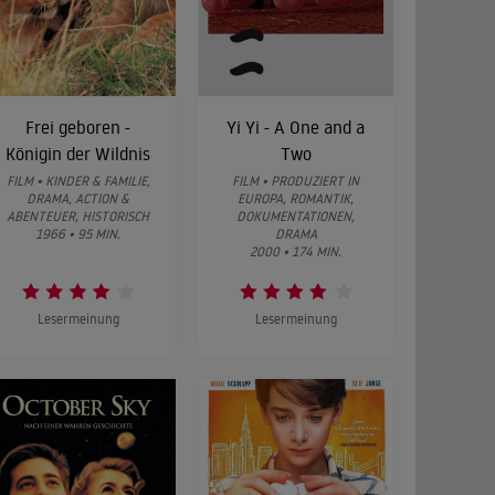
Frei geboren -
Yi Yi - A One and a
Königin der Wildnis
Two
FILM • KINDER & FAMILIE,
FILM • PRODUZIERT IN
DRAMA, ACTION &
EUROPA, ROMANTIK,
ABENTEUER, HISTORISCH
DOKUMENTATIONEN,
1966 • 95 MIN.
DRAMA
2000 • 174 MIN.
Lesermeinung
Lesermeinung