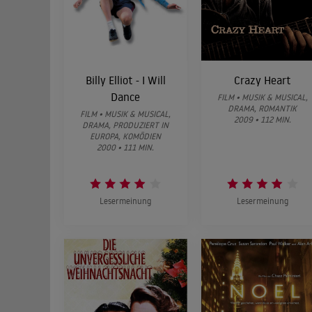
Billy Elliot - I Will
Crazy Heart
Dance
FILM • MUSIK & MUSICAL,
DRAMA, ROMANTIK
FILM • MUSIK & MUSICAL,
2009 • 112 MIN.
DRAMA, PRODUZIERT IN
EUROPA, KOMÖDIEN
2000 • 111 MIN.
Lesermeinung
Lesermeinung