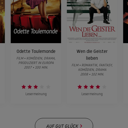
Odette Toulemonde
Wen die Geister
lieben
FILM • KOMÖDIEN, DRAMA,
PRODUZIERT IN EUROPA
FILM • ROMANTIK, FANTASY,
2007 • 100 MIN.
KOMÖDIEN, DRAMA
2008 • 102 MIN.
Lesermeinung
Lesermeinung
AUF GUT GLÜCK