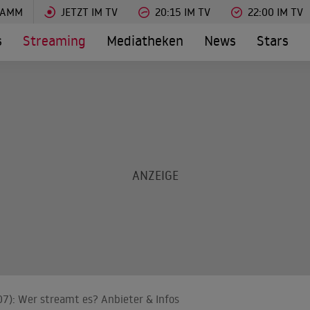
RAMM
JETZT IM TV
20:15 IM TV
22:00 IM TV
s
Streaming
Mediatheken
News
Stars
007): Wer streamt es? Anbieter & Infos