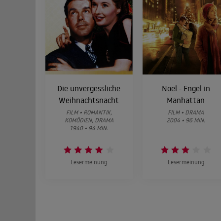
Die unvergessliche
Noel - Engel in
Weihnachtsnacht
Manhattan
FILM • ROMANTIK,
FILM • DRAMA
KOMÖDIEN, DRAMA
2004 • 96 MIN.
1940 • 94 MIN.
Lesermeinung
Lesermeinung