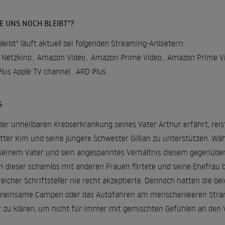
IE UNS NOCH BLEIBT"?
bleibt" läuft aktuell bei folgenden Streaming-Anbietern:
Netzkino
,
Amazon Video
,
Amazon Prime Video
,
Amazon Prime Vi
lus Apple TV channel
,
ARD Plus
.
G
 der unheilbaren Krebserkrankung seines Vater Arthur erfährt, re
tter Kim und seine jüngere Schwester Gillian zu unterstützen. 
einem Vater und sein angespanntes Verhältnis diesem gegenüber.
 dieser schamlos mit anderen Frauen flirtete und seine Ehefrau b
reicher Schriftsteller nie recht akzeptierte. Dennoch hatten die
einsame Campen oder das Autofahren am menschenleeren Strand. D
r zu klären, um nicht für immer mit gemischten Gefühlen an den