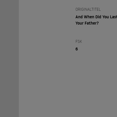
ORIGINALTITEL
And When Did You Las
Your Father?
FSK
6