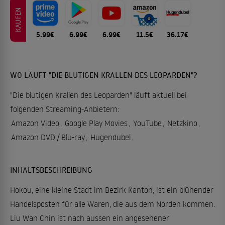
KAUFEN
5.99€
6.99€
6.99€
11.5€
36.17€
WO LÄUFT "DIE BLUTIGEN KRALLEN DES LEOPARDEN"?
"Die blutigen Krallen des Leoparden" läuft aktuell bei
folgenden Streaming-Anbietern:
Amazon Video
,
Google Play Movies
,
YouTube
,
Netzkino
,
Amazon DVD / Blu-ray
,
Hugendubel
.
INHALTSBESCHREIBUNG
Hokou, eine kleine Stadt im Bezirk Kanton, ist ein blühender
Handelsposten für alle Waren, die aus dem Norden kommen.
Liu Wan Chin ist nach aussen ein angesehener