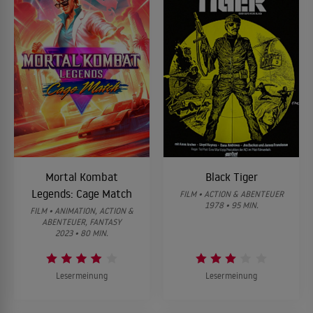
Mortal Kombat
Black Tiger
Legends: Cage Match
FILM • ACTION & ABENTEUER
1978 • 95 MIN.
FILM • ANIMATION, ACTION &
ABENTEUER, FANTASY
2023 • 80 MIN.
Lesermeinung
Lesermeinung