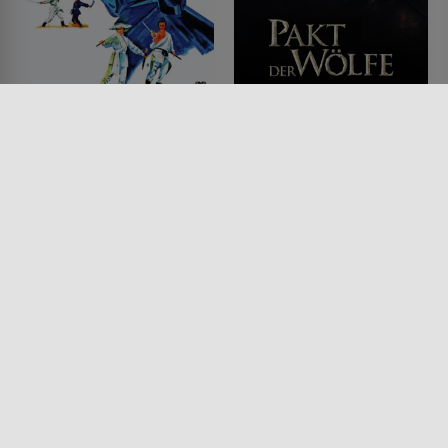
Die siegreichen
Pakt der Wölfe
Schwerter des goldenen
FILM • ACTION & ABENTEUER,
HORROR, DRAMA, MYSTERY &
Drachen
THRILLER, PRODUZIERT IN
FILM • ACTION & ABENTEUER
EUROPA
1969 • 97 MIN.
2001 • 142 MIN.
Lesermeinung
Lesermeinung