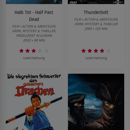
Halb Tot - Half Past
Thunderbolt
Dead
FILM • ACTION & ABENTEUER,
KRIMI, MYSTERY & THRILLER
FILM • ACTION & ABENTEUER,
1995 • 110 MIN.
KRIMI, MYSTERY & THRILLER,
PRODUZIERT IN EUROPA
2002 • 98 MIN.
Lesermeinung
Lesermeinung