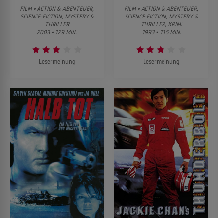
FILM • ACTION & ABENTEUER,
FILM • ACTION & ABENTEUER,
SCIENCE-FICTION, MYSTERY &
SCIENCE-FICTION, MYSTERY &
THRILLER
THRILLER, KRIMI
2003 • 129 MIN.
1993 • 115 MIN.
Lesermeinung
Lesermeinung