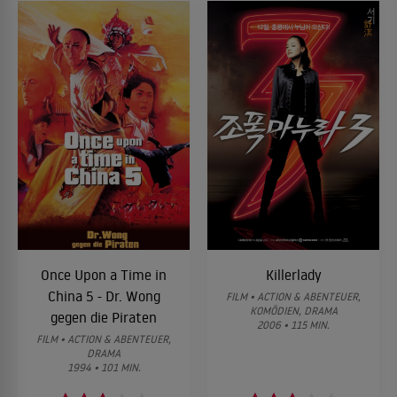
Once Upon a Time in
Killerlady
China 5 - Dr. Wong
FILM • ACTION & ABENTEUER,
KOMÖDIEN, DRAMA
gegen die Piraten
2006 • 115 MIN.
FILM • ACTION & ABENTEUER,
DRAMA
1994 • 101 MIN.