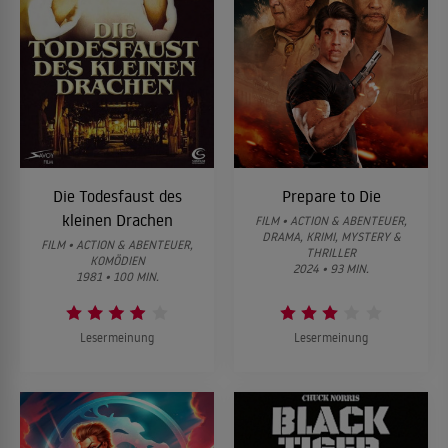
Die Todesfaust des
Prepare to Die
kleinen Drachen
FILM • ACTION & ABENTEUER,
DRAMA, KRIMI, MYSTERY &
FILM • ACTION & ABENTEUER,
THRILLER
KOMÖDIEN
2024 • 93 MIN.
1981 • 100 MIN.
Lesermeinung
Lesermeinung