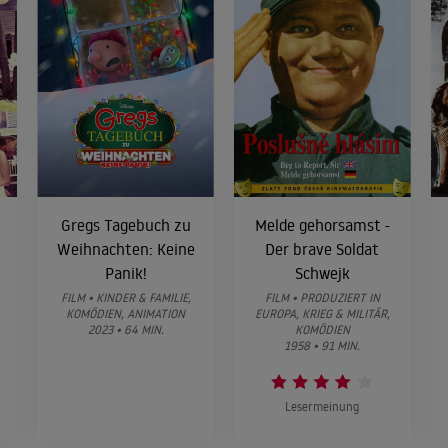
Gregs Tagebuch zu
Melde gehorsamst -
Weihnachten: Keine
Der brave Soldat
Panik!
Schwejk
FILM • KINDER & FAMILIE,
FILM • PRODUZIERT IN
KOMÖDIEN, ANIMATION
EUROPA, KRIEG & MILITÄR,
2023 • 64 MIN.
KOMÖDIEN
1958 • 91 MIN.
Lesermeinung