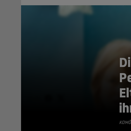
D
Pe
El
TEILEN
ih
KOMÖ