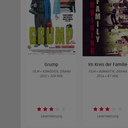
Grump
Im Kreis der Familie
FILM • KOMÖDIEN, DRAMA
FILM • ROMANTIK, DRAMA
2022 • 109 MIN.
2014 • 87 MIN.
Lesermeinung
Lesermeinung