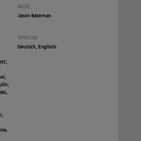
REGIE
Jason Bateman
SPRACHE
Deutsch, Englisch
ett,
er,
ulin,
ais,
h,
ina,