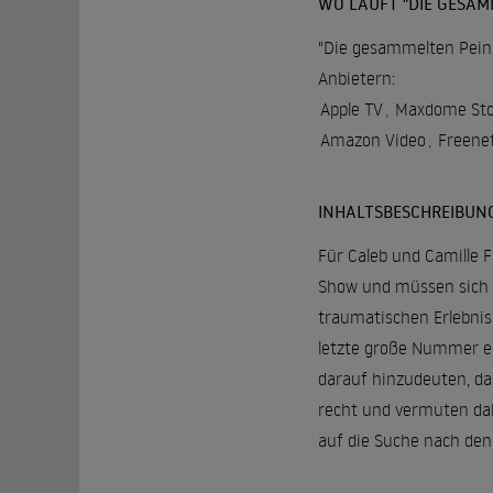
WO LÄUFT "DIE GESAM
"Die gesammelten Peinli
Anbietern:
Apple TV
,
Maxdome Sto
Amazon Video
,
Freene
INHALTSBESCHREIBUN
Für Caleb und Camille F
Show und müssen sich u
traumatischen Erlebniss
letzte große Nummer ei
darauf hinzudeuten, das
recht und vermuten dah
auf die Suche nach den 