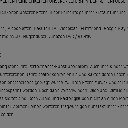
MELTEN PEINLICHKEITEN UNSERER ELTERN IN DER REIHENFOLGE
chkeiten unserer Eltern in der Reihenfolge ihrer Erstaufführung" 
re
,
Videobuster
,
Rakuten TV
,
Videoload
,
Filmfriend
,
Google Play 
t meinVOD
,
Hugendubel
,
Amazon DVD / Blu-ray
.
G
ang steht ihre Performance-Kunst über allem. Auch ihre Kinder wer
nterordnen. Jahre später kehren Annie und Baxter, deren Leben v
en entscheidend geprägt wurde, zu ihren Eltern zurück und sollen 
ngespannt werden. Doch dann verschwinden Caleb und Camille eines
s sie tot sind. Doch Annie und Baxter glauben nicht an einen Mor
inter vielmehr einen weiteren fragwürdigen Kunstakt ihrer Eltern
beiden...