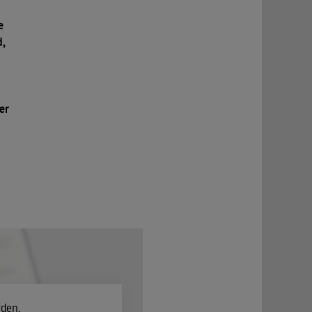
e
d,
er
rden.