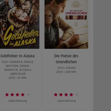
Goldfieber in Alaska
Die Poesie des
Unendlichen
FILM • KINDER & FAMILIE,
WESTERN, DRAMA,
FILM • DRAMA
ROMANTIK, ACTION &
2016 • 108 MIN.
ABENTEUER
1935 • 91 MIN.
Lesermeinung
Lesermeinung