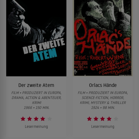
Der zweite Atem
Orlacs Hände
FILM • PRODUZIERT IN EUROPA,
FILM • PRODUZIERT IN EUROPA,
DRAMA, ACTION & ABENTEUER,
SCIENCE-FICTION, HORROR,
KRIMI
KRIMI, MYSTERY & THRILLER
1966 • 150 MIN.
1924 • 98 MIN.
Lesermeinung
Lesermeinung