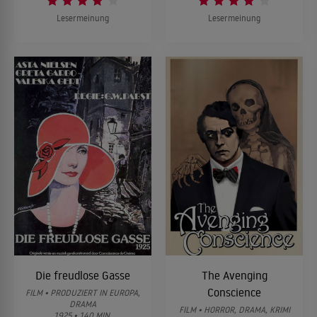
Lesermeinung
Lesermeinung
Die freudlose Gasse
The Avenging
Conscience
FILM • PRODUZIERT IN EUROPA,
DRAMA
FILM • HORROR, DRAMA, KRIMI
1925 • 140 MIN.