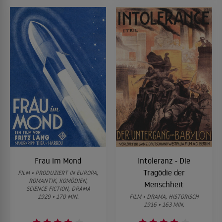
Frau im Mond
Intoleranz - Die
Tragödie der
FILM • PRODUZIERT IN EUROPA,
ROMANTIK, KOMÖDIEN,
Menschheit
SCIENCE-FICTION, DRAMA
1929 • 170 MIN.
FILM • DRAMA, HISTORISCH
1916 • 163 MIN.