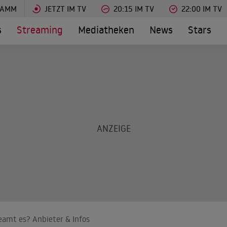
RAMM
JETZT IM TV
20:15 IM TV
22:00 IM TV
s
Streaming
Mediatheken
News
Stars
eamt es? Anbieter & Infos