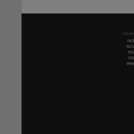
FOLGEN
FAC
INS
RSS
YO
WHA