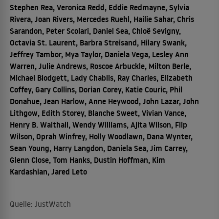
Stephen Rea, Veronica Redd, Eddie Redmayne, Sylvia
Rivera, Joan Rivers, Mercedes Ruehl, Hailie Sahar, Chris
Sarandon, Peter Scolari, Daniel Sea, Chloë Sevigny,
Octavia St. Laurent, Barbra Streisand, Hilary Swank,
Jeffrey Tambor, Mya Taylor, Daniela Vega, Lesley Ann
Warren, Julie Andrews, Roscoe Arbuckle, Milton Berle,
Michael Blodgett, Lady Chablis, Ray Charles, Elizabeth
Coffey, Gary Collins, Dorian Corey, Katie Couric, Phil
Donahue, Jean Harlow, Anne Heywood, John Lazar, John
Lithgow, Edith Storey, Blanche Sweet, Vivian Vance,
Henry B. Walthall, Wendy Williams, Ajita Wilson, Flip
Wilson, Oprah Winfrey, Holly Woodlawn, Dana Wynter,
Sean Young, Harry Langdon, Daniela Sea, Jim Carrey,
Glenn Close, Tom Hanks, Dustin Hoffman, Kim
Kardashian, Jared Leto
Quelle: JustWatch