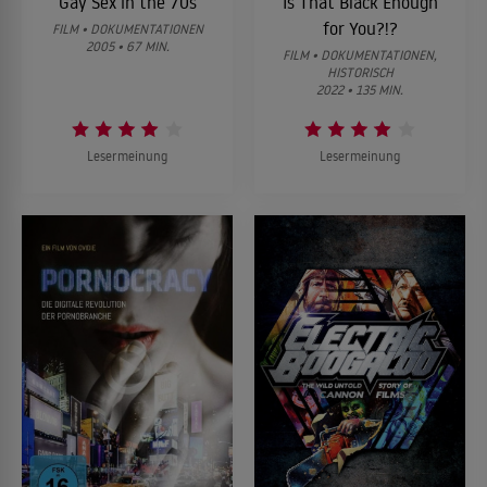
Gay Sex in the 70s
Is That Black Enough
for You?!?
FILM • DOKUMENTATIONEN
2005 • 67 MIN.
FILM • DOKUMENTATIONEN,
HISTORISCH
2022 • 135 MIN.
Lesermeinung
Lesermeinung