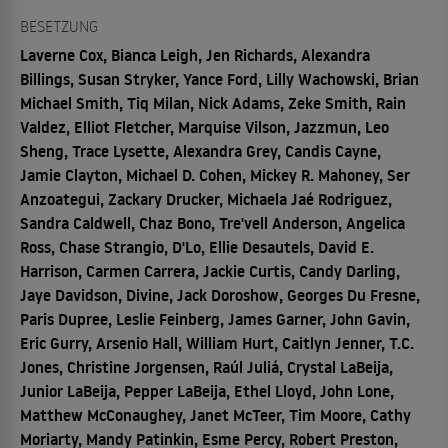
BESETZUNG
Laverne Cox, Bianca Leigh, Jen Richards, Alexandra
Billings, Susan Stryker, Yance Ford, Lilly Wachowski, Brian
Michael Smith, Tiq Milan, Nick Adams, Zeke Smith, Rain
Valdez, Elliot Fletcher, Marquise Vilson, Jazzmun, Leo
Sheng, Trace Lysette, Alexandra Grey, Candis Cayne,
Jamie Clayton, Michael D. Cohen, Mickey R. Mahoney, Ser
Anzoategui, Zackary Drucker, Michaela Jaé Rodriguez,
Sandra Caldwell, Chaz Bono, Tre'vell Anderson, Angelica
Ross, Chase Strangio, D'Lo, Ellie Desautels, David E.
Harrison, Carmen Carrera, Jackie Curtis, Candy Darling,
Jaye Davidson, Divine, Jack Doroshow, Georges Du Fresne,
Paris Dupree, Leslie Feinberg, James Garner, John Gavin,
Eric Gurry, Arsenio Hall, William Hurt, Caitlyn Jenner, T.C.
Jones, Christine Jorgensen, Raúl Juliá, Crystal LaBeija,
Junior LaBeija, Pepper LaBeija, Ethel Lloyd, John Lone,
Matthew McConaughey, Janet McTeer, Tim Moore, Cathy
Moriarty, Mandy Patinkin, Esme Percy, Robert Preston,