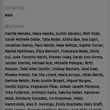
UNTERTITEL
Nein
BESETZUNG
Camila Mendes, Maya Hawke, Austin Abrams, Rish Shah,
Sarah Michelle Gellar, Talia Ryder, Alisha Boe, Ava Capri,
Jonathan Daviss, Paris Berelc, Maia Reficco, Sophie Turner,
Rachel Matthews, Eliza Bennett, Francesca Reale, Olivia
Sui, Jude Timothy Harris, Presley Coley, Sarah Ann Girma,
Jordan Sherley, Michael Rub, Michelle Pokopac, Britt
Douyon, Todd Allen Durkin, Lindsay Rootare, Jessi Goei,
Phoebe French, Fay the Lizard, Maria Arroyo, Jillian Barrie,
Denisse Beldin, Ryan Austin Bryant, Miguel Burgos,
Soniliz Espina, Stejeanslo Filias, Aslean Janelle Florence,
Trico Fullerton, Anthony Gaita, Sabrina Gallet, Kameron
Hood, Kimberly Gonzalez, Ira Grossman, Haley
Hammonds, Alex D. Jennings, Emily Koschella, Mary Kraft,
Keila Lorena, Cassady McClincy-Zhang, Zack Olds, Isabelle