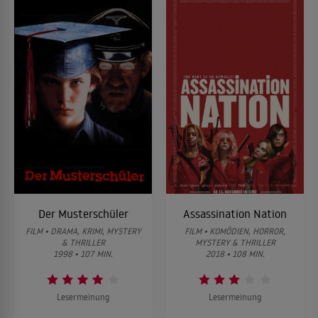
Der Musterschüler
Assassination Nation
FILM • DRAMA, KRIMI, MYSTERY
FILM • KOMÖDIEN, HORROR,
& THRILLER
MYSTERY & THRILLER
1998 • 107 MIN.
2018 • 108 MIN.
Lesermeinung
Lesermeinung