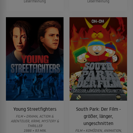
Lesermeinung
Lesermeinung
Young Streetfighters
South Park: Der Film -
größer, länger,
FILM • DRAMA, ACTION &
ABENTEUER, KRIMI, MYSTERY &
ungeschnitten
THRILLER
1986 • 93 MIN.
FILM • KOMÖDIEN, ANIMATION,