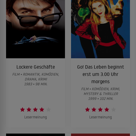
Lockere Geschäfte
Go! Das Leben beginnt
erst um 3.00 Uhr
FILM • ROMANTIK, KOMÖDIEN,
DRAMA, KRIMI
morgens
1983 • 98 MIN.
FILM • KOMÖDIEN, KRIMI,
MYSTERY & THRILLER
1999 • 102 MIN.
Lesermeinung
Lesermeinung