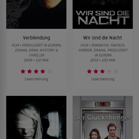
Verblendung
Wir sind die Nacht
FILM • PRODUZIERT IN EUROPA,
FILM • ROMANTIK, FANTASY,
DRAMA, KRIMI, MYSTERY &
HORROR, DRAMA, PRODUZIERT
THRILLER
IN EUROPA
2009 • 152 MIN.
2010 • 100 MIN.
Lesermeinung
Lesermeinung