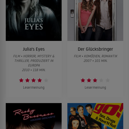
Julia's Eyes
Der Glücksbringer
FILM • HORROR, MYSTERY &
FILM • KOMÖDIEN, ROMANTIK
THRILLER, PRODUZIERT IN
2007 • 101 MIN.
EUROPA
2010 • 118 MIN.
Lesermeinung
Lesermeinung