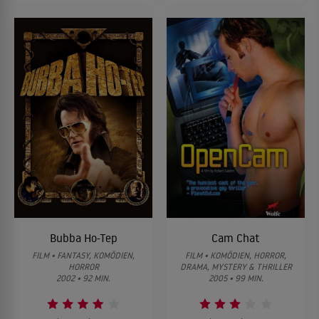
Bubba Ho-Tep
Cam Chat
FILM • FANTASY, KOMÖDIEN,
FILM • KOMÖDIEN, HORROR,
HORROR
DRAMA, MYSTERY & THRILLER
2002 • 92 MIN.
2005 • 99 MIN.