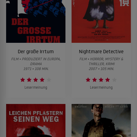
Der große Irrtum
Nightmare Detective
FILM • PRODUZIERT IN EUROPA,
FILM • HORROR, MYSTERY &
DRAMA
THRILLER, KRIMI
1971 • 108 MIN.
2007 • 105 MIN.
Lesermeinung
Lesermeinung