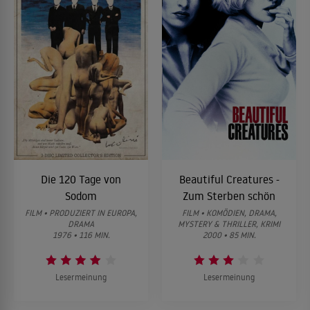
Die 120 Tage von
Beautiful Creatures -
Sodom
Zum Sterben schön
FILM • PRODUZIERT IN EUROPA,
FILM • KOMÖDIEN, DRAMA,
DRAMA
MYSTERY & THRILLER, KRIMI
1976 • 116 MIN.
2000 • 85 MIN.
Lesermeinung
Lesermeinung