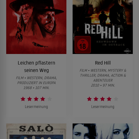
Leichen pflastern
Red Hill
seinen Weg
FILM • WESTERN, MYSTERY &
THRILLER, DRAMA, ACTION &
FILM • WESTERN, DRAMA,
ABENTEUER
PRODUZIERT IN EUROPA
2010 • 97 MIN.
1968 • 107 MIN.
Lesermeinung
Lesermeinung