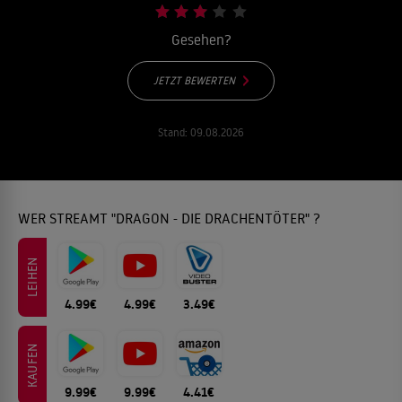
Gesehen?
JETZT BEWERTEN
Stand:
09.08.2026
WER STREAMT "DRAGON - DIE DRACHENTÖTER" ?
LEIHEN
4.99€
4.99€
3.49€
KAUFEN
9.99€
9.99€
4.41€