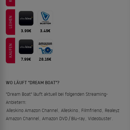
LEIHEN
3.99€
3.49€
KAUFEN
7.99€
28.16€
WO LÄUFT "DREAM BOAT"?
"Dream Boat" läuft aktuell bei folgenden Streaming-
Anbietern:
Alleskino Amazon Channel
,
Alleskino
,
Filmfriend
,
Realeyz
Amazon Channel
,
Amazon DVD / Blu-ray
,
Videobuster
.