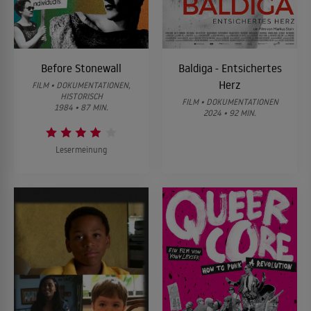
Before Stonewall
Baldiga - Entsichertes
Herz
FILM • DOKUMENTATIONEN,
HISTORISCH
FILM • DOKUMENTATIONEN
1984 • 87 MIN.
2024 • 92 MIN.
Lesermeinung