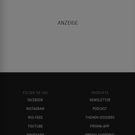
FOLGEN SIE UNS
PRODUKTE
FACEBOOK
NEWSLETTER
INSTAGRAM
PODCAST
RSS-FEED
THEMEN-DOSSIERS
YOUTUBE
PRISMA-APP
WHATSAPP
PRISMA-SHOPPING