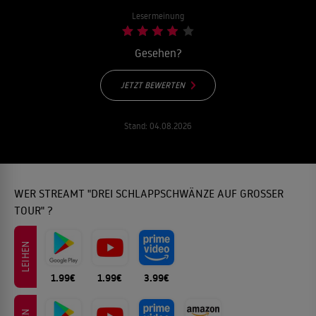
Lesermeinung
Gesehen?
JETZT BEWERTEN
Stand:
04.08.2026
WER STREAMT "DREI SCHLAPPSCHWÄNZE AUF GROSSER T
OUR" ?
LEIHEN
1.99€
1.99€
3.99€