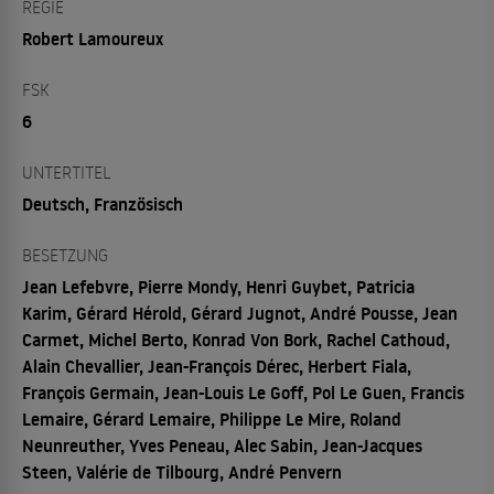
REGIE
Robert Lamoureux
FSK
6
UNTERTITEL
Deutsch, Französisch
BESETZUNG
Jean Lefebvre, Pierre Mondy, Henri Guybet, Patricia
Karim, Gérard Hérold, Gérard Jugnot, André Pousse, Jean
Carmet, Michel Berto, Konrad Von Bork, Rachel Cathoud,
Alain Chevallier, Jean-François Dérec, Herbert Fiala,
François Germain, Jean-Louis Le Goff, Pol Le Guen, Francis
Lemaire, Gérard Lemaire, Philippe Le Mire, Roland
Neunreuther, Yves Peneau, Alec Sabin, Jean-Jacques
Steen, Valérie de Tilbourg, André Penvern