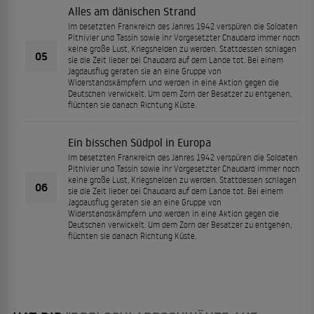
Alles am dänischen Strand
Im besetzten Frankreich des Jahres 1942 verspüren die Soldaten
Pithivier und Tassin sowie ihr Vorgesetzter Chaudard immer noch
keine große Lust, Kriegshelden zu werden. Stattdessen schlagen
05
sie die Zeit lieber bei Chaudard auf dem Lande tot. Bei einem
Jagdausflug geraten sie an eine Gruppe von
Widerstandskämpfern und werden in eine Aktion gegen die
Deutschen verwickelt. Um dem Zorn der Besatzer zu entgehen,
flüchten sie danach Richtung Küste.
Ein bisschen Südpol in Europa
Im besetzten Frankreich des Jahres 1942 verspüren die Soldaten
Pithivier und Tassin sowie ihr Vorgesetzter Chaudard immer noch
keine große Lust, Kriegshelden zu werden. Stattdessen schlagen
06
sie die Zeit lieber bei Chaudard auf dem Lande tot. Bei einem
Jagdausflug geraten sie an eine Gruppe von
Widerstandskämpfern und werden in eine Aktion gegen die
Deutschen verwickelt. Um dem Zorn der Besatzer zu entgehen,
flüchten sie danach Richtung Küste.