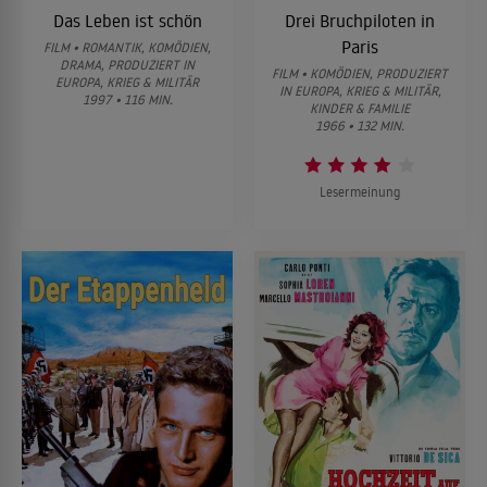
Das Leben ist schön
Drei Bruchpiloten in
Paris
FILM • ROMANTIK, KOMÖDIEN,
DRAMA, PRODUZIERT IN
FILM • KOMÖDIEN, PRODUZIERT
EUROPA, KRIEG & MILITÄR
IN EUROPA, KRIEG & MILITÄR,
1997 • 116 MIN.
KINDER & FAMILIE
1966 • 132 MIN.
Lesermeinung