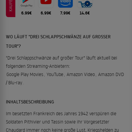
KAUFEN
6.99€
6.99€
7.99€
14.6€
WO LÄUFT "DREI SCHLAPPSCHWÄNZE AUF GROSSER T
OUR"?
"Drei Schlappschwänze auf großer Tour" läuft aktuell bei
folgenden Streaming-Anbietern:
Google Play Movies
,
YouTube
,
Amazon Video
,
Amazon DVD
/ Blu-ray
.
INHALTSBESCHREIBUNG
Im besetzten Frankreich des Jahres 1942 verspüren die
Soldaten Pithivier und Tassin sowie ihr Vorgesetzter
Chaudard immer noch keine große Lust, Kriegshelden zu