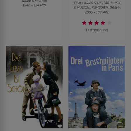
KRIEG & MILITÄR
FILM • KRIEG & MILITÄR, MUSIK
1940 • 124 MIN.
& MUSICAL, KOMÖDIEN, DRAMA
2005 • 103 MIN.
Lesermeinung