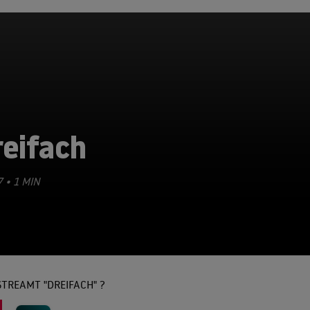
reifach
7 • 1 MIN
TREAMT "DREIFACH" ?