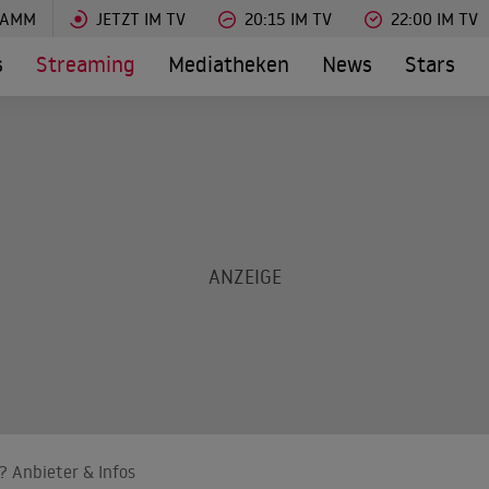
RAMM
JETZT IM TV
20:15 IM TV
22:00 IM TV
s
Streaming
Mediatheken
News
Stars
? Anbieter & Infos