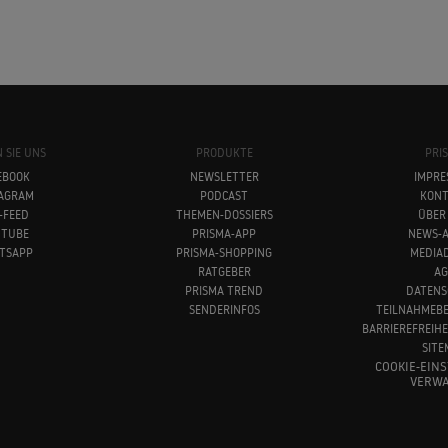
 SIE UNS
PRODUKTE
PRI
EBOOK
NEWSLETTER
IMPRE
TAGRAM
PODCAST
KONT
-FEED
THEMEN-DOSSIERS
ÜBER
UTUBE
PRISMA-APP
NEWS-A
TSAPP
PRISMA-SHOPPING
MEDIA
RATGEBER
AG
PRISMA TREND
DATENS
SENDERINFOS
TEILNAHMEB
BARRIEREFREIH
SITE
COOKIE-EIN
VERWA