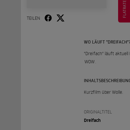
FLATRATE
TEILEN
WO LÄUFT "DREIFACH"
"Dreifach" läuft aktuel
WOW
.
INHALTSBESCHREIBUN
Kurzfilm über Wolle.
ORIGINALTITEL
Dreifach