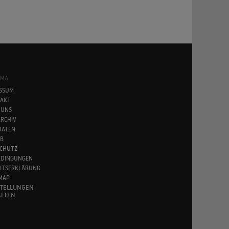
SMA
SSUM
AKT
 UNS
RCHIV
DATEN
B
CHUTZ
EDINGUNGEN
EITSERKLÄRUNG
MAP
STELLUNGEN
LTEN