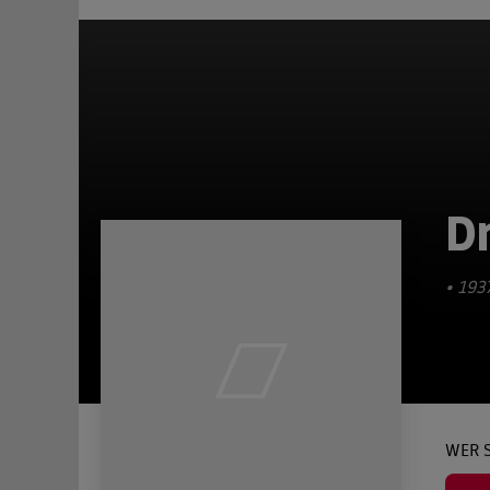
D
• 193
WER S