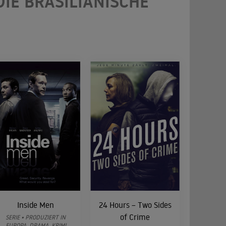
E BRASILIANISCHE Z
Inside Men
24 Hours – Two Sides
of Crime
SERIE • PRODUZIERT IN
EUROPA, DRAMA, KRIMI