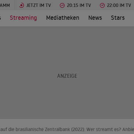
RAMM
JETZT IM TV
20:15 IM TV
22:00 IM TV
s
Streaming
Mediatheken
News
Stars
auf die brasilianische Zentralbank (2022): Wer streamt es? Anbie