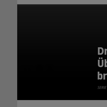
D
Üb
TEILEN
br
SERIE