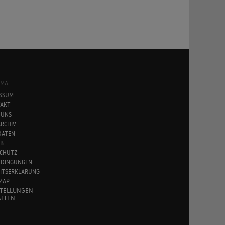
SMA
SSUM
AKT
 UNS
RCHIV
DATEN
B
CHUTZ
EDINGUNGEN
EITSERKLÄRUNG
MAP
STELLUNGEN
LTEN