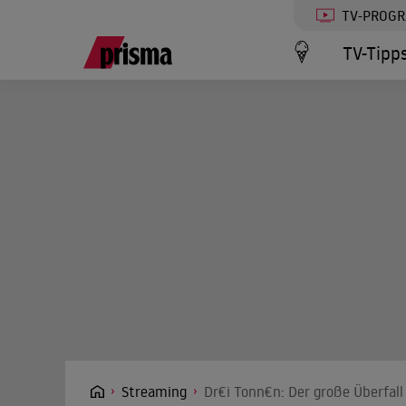
TV-PROG
TV-Tipp
Streaming
Dr€i Tonn€n: Der große Überfall 