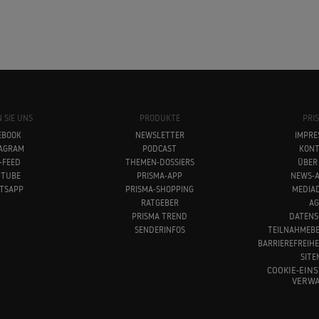
 SIE UNS
PRODUKTE
PRI
EBOOK
NEWSLETTER
IMPRE
TAGRAM
PODCAST
KONT
-FEED
THEMEN-DOSSIERS
ÜBER
UTUBE
PRISMA-APP
NEWS-A
TSAPP
PRISMA-SHOPPING
MEDIA
RATGEBER
AG
PRISMA TREND
DATENS
SENDERINFOS
TEILNAHMEB
BARRIEREFREIH
SITE
COOKIE-EIN
VERWA