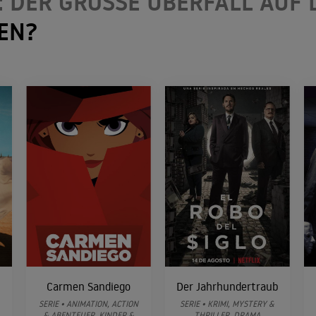
 DER GROSSE ÜBERFALL AUF DI
EN?
Carmen Sandiego
Der Jahrhundertraub
SERIE • ANIMATION, ACTION
SERIE • KRIMI, MYSTERY &
& ABENTEUER, KINDER &
THRILLER, DRAMA