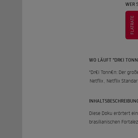
WER S
FLATRATE
WO LÄUFT "DR€I TONN€
"Dr€i Tonn€n: Der große
Netflix
,
Netflix Standa
INHALTSBESCHREIBUN
Diese Doku erörtert ei
brasilianischen Fortale