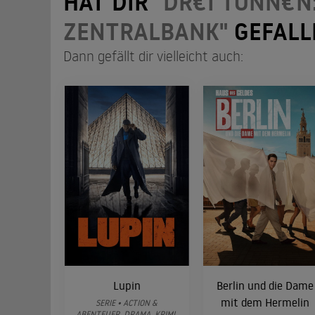
HAT DIR
"DR€I TONN€N:
ENTRALBANK"
GEFALL
Dann gefällt dir vielleicht auch:
Lupin
Berlin und die Dame
mit dem Hermelin
SERIE • ACTION &
ABENTEUER, DRAMA, KRIMI,