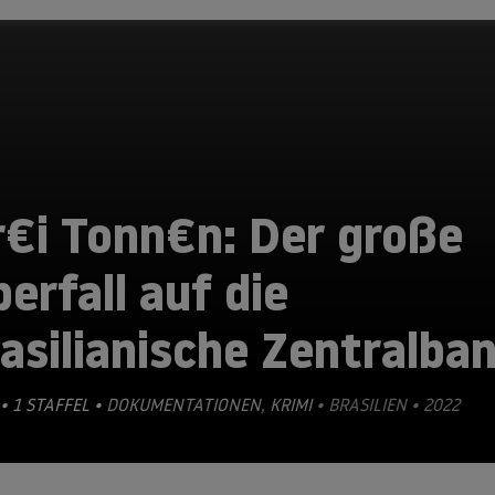
r€i Tonn€n: Der große
erfall auf die
asilianische Zentralba
• 1 STAFFEL •
DOKUMENTATIONEN
,
KRIMI
• BRASILIEN • 2022