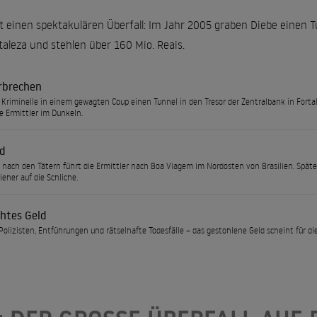
t einen spektakulären Überfall: Im Jahr 2005 graben Diebe einen T
taleza und stehlen über 160 Mio. Reais.
rbrechen
riminelle in einem gewagten Coup einen Tunnel in den Tresor der Zentralbank in Forta
e Ermittler im Dunkeln.
d
 nach den Tätern führt die Ermittler nach Boa Viagem im Nordosten von Brasilien. Spät
ieher auf die Schliche.
chtes Geld
Polizisten, Entführungen und rätselhafte Todesfälle – das gestohlene Geld scheint für di