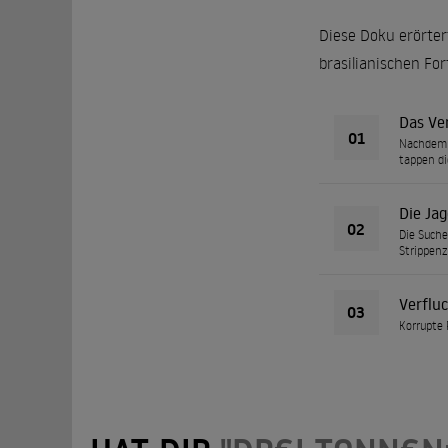
Diese Doku erörter
brasilianischen For
Das Ve
01
Nachdem K
tappen di
Die Jag
02
Die Suche
Strippenz
Verflu
03
Korrupte 