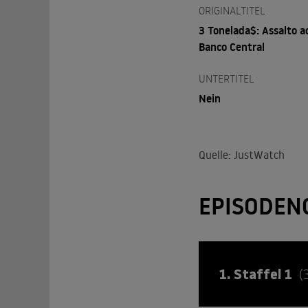
ORIGINALTITEL
3 Tonelada$: Assalto a
Banco Central
UNTERTITEL
Nein
Quelle: JustWatch
EPISODEN
1. Staffel 1
(