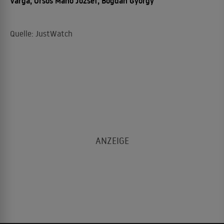
Varga, Orsós Manó József, Bogdán György
Quelle: JustWatch